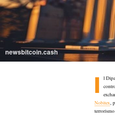
I
l Dipa
contro
exchan
Nobitex
, 
terrorismo