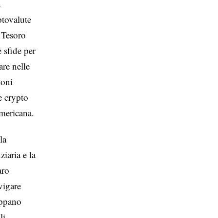
a
ptovalute
l Tesoro
 sfide per
are nelle
ioni
e crypto
americana.
la
ziaria e la
aro
vigare
uppano
li