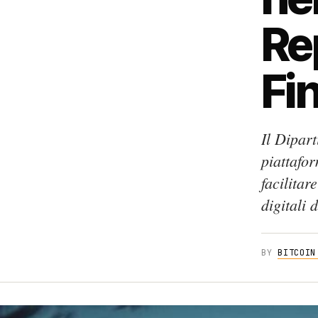
Re
Fi
Il Dipart
piattafor
facilitar
digitali d
BY
BITCOIN