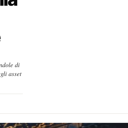
e
ndole di
gli asset