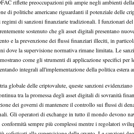
FAC riflette preoccupazioni più ampie negli ambienti dell
ne di politiche americane riguardanti il potenziale delle cri
 regimi di sanzioni finanziarie tradizionali. I funzionari de
entemente sostenuto che gli asset digitali presentano nuove
ento e la prevenzione dei flussi finanziari illeciti, in particol
oni dove la supervisione normativa rimane limitata. Le sanz
imostrano come gli strumenti di applicazione specifici per l
entando integrali all'implementazione della politica estera 
stria globale delle criptovalute, queste sanzioni evidenziano 
ntinua tra la promessa degli asset digitali di sovranità finan
ione dei governi di mantenere il controllo sui flussi di den
nali. Gli operatori di exchange in tutto il mondo devono na
di conformità sempre più complessi mentre i regolatori svil
iù sofisticati alla supervisione delle crypto. Le sanzioni deg