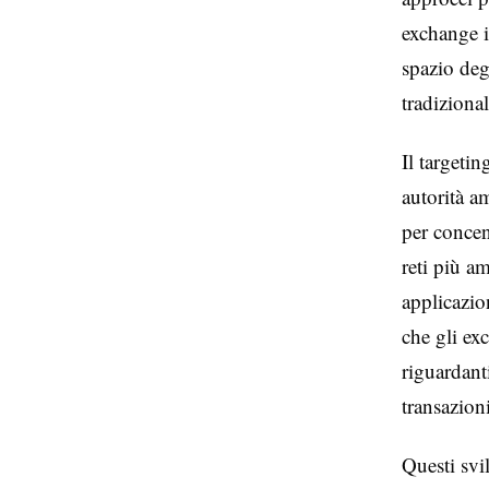
exchange i
spazio deg
tradizional
Il targeti
autorità a
per concen
reti più am
applicazion
che gli exc
riguardant
transazioni
Questi svi