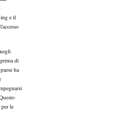
e
ing e il
l'accesso
 negli
 prima di
 paese ha
e
impegnarsi
 Questo
 per le