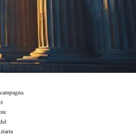
ua campagna
ci
nte
del
ziaria