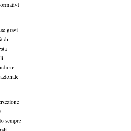
normativi
se gravi
à di
esta
li
ondurre
nazionale
ersezione
a
llo sempre
tali