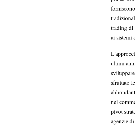
forniscono 
tradiziona
trading di
ai sistemi
L'approccio
ultimi ann
sviluppar
sfruttato 
abbondanti
nel commer
pivot strat
agenzie di