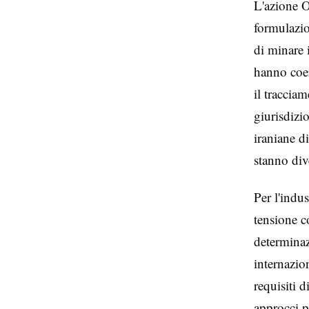
L'azione O
formulazio
di minare i
hanno coer
il tracciam
giurisdizi
iraniane d
stanno div
Per l'indu
tensione co
determinaz
internazio
requisiti 
approcci p