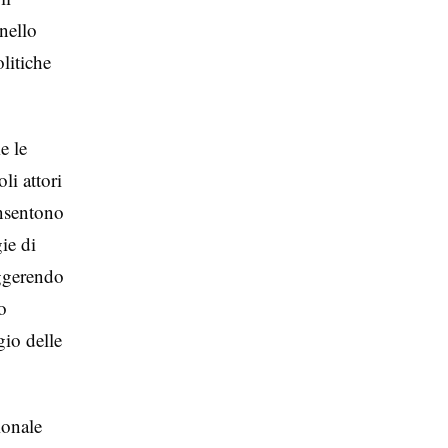
nello
litiche
e le
li attori
onsentono
gie di
uggerendo
o
gio delle
ionale