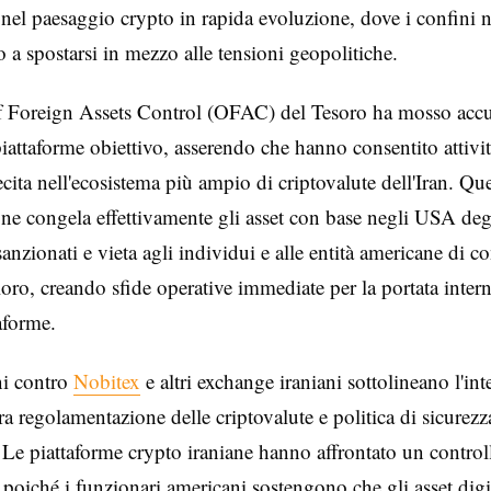
nel paesaggio crypto in rapida evoluzione, dove i confini 
 a spostarsi in mezzo alle tensioni geopolitiche.
f Foreign Assets Control (OFAC) del Tesoro ha mosso accu
piattaforme obiettivo, asserendo che hanno consentito attivit
ecita nell'ecosistema più ampio di criptovalute dell'Iran. Qu
ne congela effettivamente gli asset con base negli USA deg
anzionati e vieta agli individui e alle entità americane di c
 loro, creando sfide operative immediate per la portata inter
taforme.
ni contro
Nobitex
e altri exchange iraniani sottolineano l'int
tra regolamentazione delle criptovalute e politica di sicurezz
 Le piattaforme crypto iraniane hanno affrontato un contro
 poiché i funzionari americani sostengono che gli asset digi