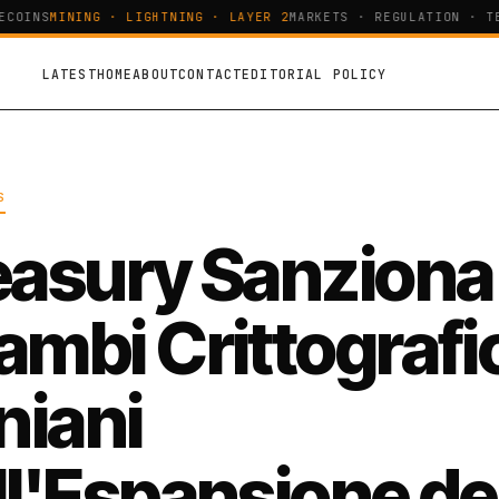
OINS
MINING · LIGHTNING · LAYER 2
MARKETS · REGULATION · TEC
LATEST
HOME
ABOUT
CONTACT
EDITORIAL POLICY
S
easury Sanziona 
ambi Crittografi
niani
ll'Espansione de