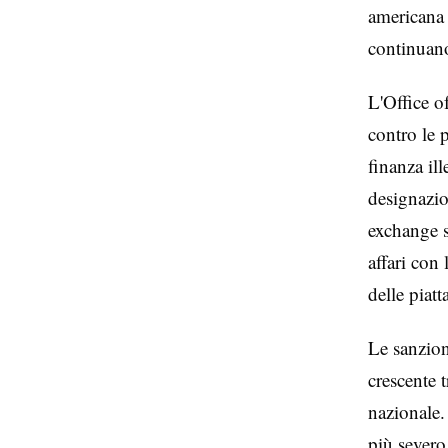
americana 
continuano
L'Office o
contro le 
finanza ill
designazio
exchange s
affari con
delle piat
Le sanzio
crescente 
nazionale.
più severo