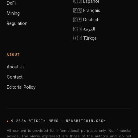
🇪🇸 Español
DeFi
🇫🇷 Français
Mining
🇩🇪 Deutsch
Regulation
🇸🇦 العربية
🇹🇷 Türkçe
ABOUT
About Us
Contact
Editorial Policy
© 2026 BITCOIN NEWS · NEWSBITCOIN.CASH
All content is provided for informational purposes only. Not financial
advice. The views expressed are those of the authors and do not