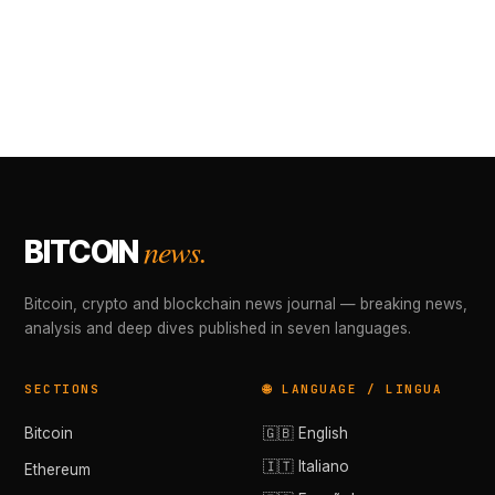
news.
BITCOIN
Bitcoin, crypto and blockchain news journal — breaking news,
analysis and deep dives published in seven languages.
SECTIONS
🌐 LANGUAGE / LINGUA
Bitcoin
🇬🇧 English
🇮🇹 Italiano
Ethereum