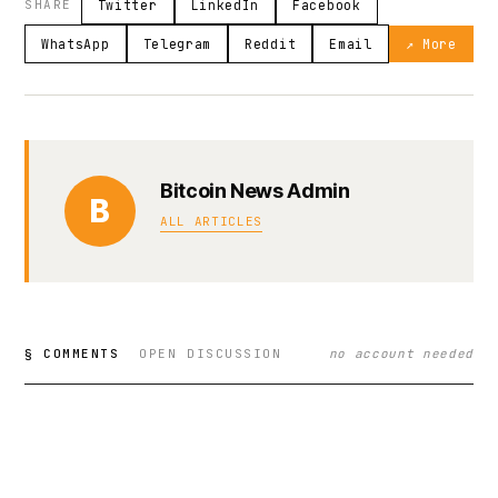
SHARE
Twitter
LinkedIn
Facebook
WhatsApp
Telegram
Reddit
Email
↗ More
Bitcoin News Admin
B
ALL ARTICLES
§ COMMENTS
OPEN DISCUSSION
no account needed