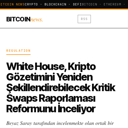
BITCOIN NEWS
CRYPTO · BLOCKCHAIN · DEFI
BITCOIN · ETHEREUM · 
news.
BITCOIN
RSS
REGULATION
White House, Kripto
Gözetimini Yeniden
Şekillendirebilecek Kritik
Swaps Raporlaması
Reformunu İnceliyor
Beyaz Saray tarafından incelenmekte olan ortak bir