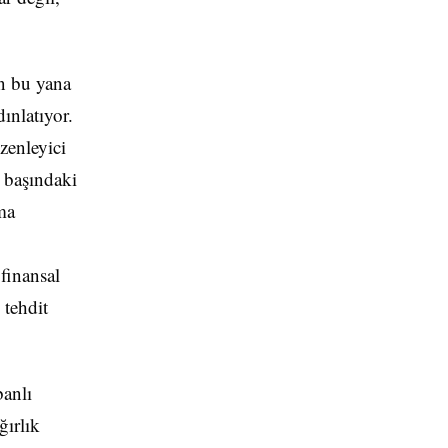
an bu yana
ınlatıyor.
zenleyici
n başındaki
ma
 finansal
 tehdit
banlı
ğırlık