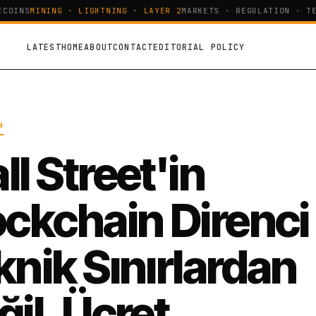
OINS
MINING · LIGHTNING · LAYER 2
MARKETS · REGULATION · TEC
LATEST
HOME
ABOUT
CONTACT
EDITORIAL POLICY
N
l Street'in
ockchain Direnci
knik Sınırlardan
il, Ücret