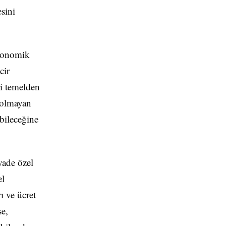
sini
ekonomik
cir
ni temelden
i olmayan
abileceğine
yade özel
el
ı ve ücret
se,