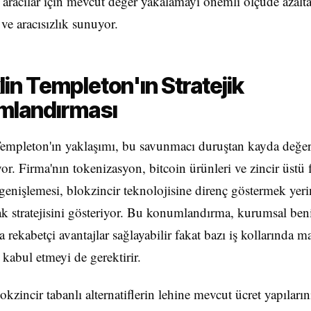
 aracılar için mevcut değer yakalamayı önemli ölçüde azalt
ve aracısızlık sunuyor.
lin Templeton'ın Stratejik
mlandırması
empleton'ın yaklaşımı, bu savunmacı duruştan kayda değer
yor. Firma'nın tokenizasyon, bitcoin ürünleri ve zincir üstü 
 genişlemesi, blokzincir teknolojisine direnç göstermek yer
k stratejisini gösteriyor. Bu konumlandırma, kurumsal b
 rekabetçi avantajlar sağlayabilir fakat bazı iş kollarında ma
 kabul etmeyi de gerektirir.
okzincir tabanlı alternatiflerin lehine mevcut ücret yapıları