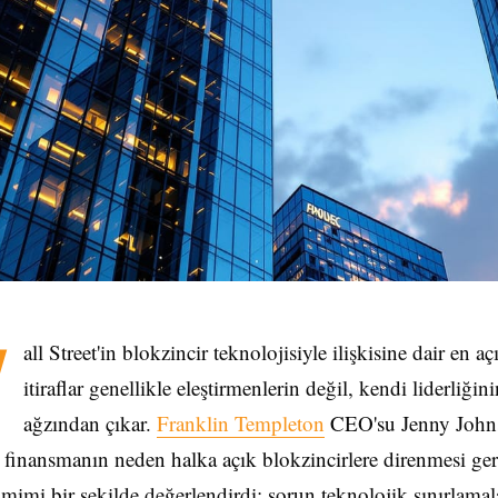
W
all Street'in blokzincir teknolojisiyle ilişkisine dair en aç
itiraflar genellikle eleştirmenlerin değil, kendi liderliğini
ağzından çıkar.
Franklin Templeton
CEO'su Jenny John
 finansmanın neden halka açık blokzincirlere direnmesi ger
mimi bir şekilde değerlendirdi: sorun teknolojik sınırlamala