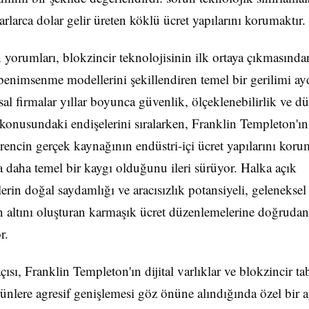
arlarca dolar gelir üreten köklü ücret yapılarını korumaktır.
 yorumları, blokzincir teknolojisinin ilk ortaya çıkmasınd
enimsenme modellerini şekillendiren temel bir gerilimi ayd
sal firmalar yıllar boyunca güvenlik, ölçeklenebilirlik ve dü
k konusundaki endişelerini sıralarken, Franklin Templeton'ı
irencin gerçek kaynağının endüstri-içi ücret yapılarını koru
daha temel bir kaygı olduğunu ileri sürüyor. Halka açık
lerin doğal saydamlığı ve aracısızlık potansiyeli, geleneksel
n altını oluşturan karmaşık ücret düzenlemelerine doğrudan
r.
ısı, Franklin Templeton'ın dijital varlıklar ve blokzincir ta
rünlere agresif genişlemesi göz önüne alındığında özel bir a