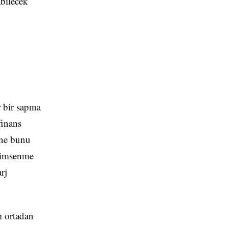
abilecek
 bir sapma
finans
ine bunu
enimsenme
rj
nı ortadan