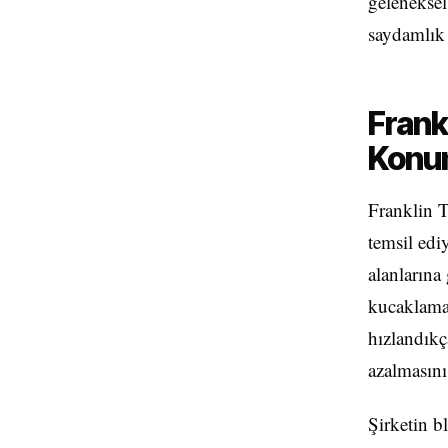
geleneksel
saydamlık 
Frank
Konu
Franklin T
temsil edi
alanlarına
kucaklama
hızlandıkça
azalmasını
Şirketin bl