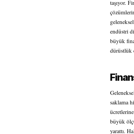
taşıyor. Fi
çözümlerin
geleneksel
endüstri d
büyük fina
dürüstlük 
Finan
Geleneksel
saklama hi
ücretlerin
büyük ölçü
yarattı. Ha