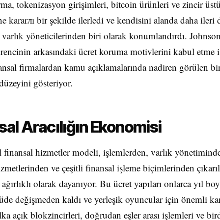
rma, tokenizasyon girişimleri, bitcoin ürünleri ve zincir üst
e kararлı bir şekilde ilerledi ve kendisini alanda daha ileri
 varlık yöneticilerinden biri olarak konumlandırdı. Johnson
irencinin arkasındaki ücret koruma motivlerini kabul etme is
nsal firmalardan kamu açıklamalarında nadiren görülen bi
düzeyini gösteriyor.
sal Aracılığın Ekonomisi
 finansal hizmetler modeli, işlemlerden, varlık yönetimind
zmetlerinden ve çeşitli finansal işleme biçimlerinden çıkarıl
e ağırlıklı olarak dayanıyor. Bu ücret yapıları onlarca yıl bo
de değişmeden kaldı ve yerleşik oyuncular için önemli kar
lka açık blokzincirleri, doğrudan eşler arası işlemleri ve bir