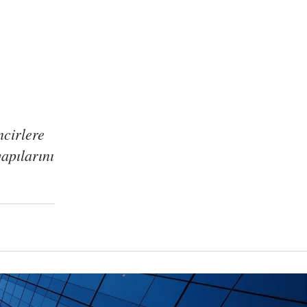
ncirlere
yapılarını