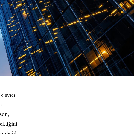
ıklayıcı
n
son,
ektiğini
r değil,