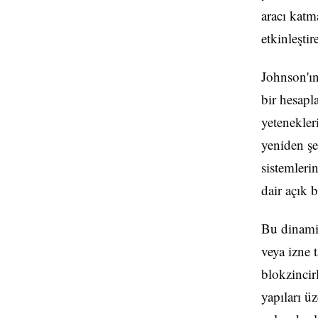
aracı katm
etkinleşti
Johnson'ın
bir hesapl
yetenekler
yeniden şe
sistemlerin
dair açık 
Bu dinamik
veya izne 
blokzincirl
yapıları üz