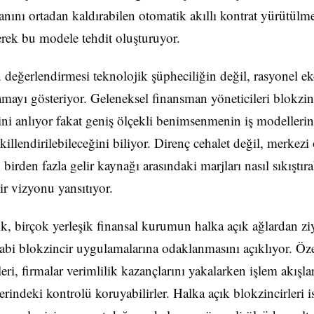
anını ortadan kaldırabilen otomatik akıllı kontrat yürütülme
rerek bu modele tehdit oluşturuyor.
 değerlendirmesi teknolojik şüpheciliğin değil, rasyonel 
amayı gösteriyor. Geleneksel finansman yöneticileri blokzin
ini anlıyor fakat geniş ölçekli benimsenmenin iş modelleri
killendirilebileceğini biliyor. Direnç cehalet değil, merkez
 birden fazla gelir kaynağı arasındaki marjları nasıl sıkıştır
bir vizyonu yansıtıyor.
, birçok yerleşik finansal kurumun halka açık ağlardan zi
tabi blokzincir uygulamalarına odaklanmasını açıklıyor. Öz
eri, firmalar verimlilik kazançlarını yakalarken işlem akışlar
erindeki kontrolü koruyabilirler. Halka açık blokzincirleri i