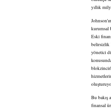
yıllık mily
Johnson'ın
kurumsal b
Eski finan
belirsizli
yönetici d
konusunda 
blokzincir
hizmetleri
oluşturuyo
Bu bakış aç
finansal ü