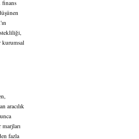
ü finans
 düşünen
'ın
tekliliği,
r kurumsal
en,
an aracılık
yunca
 marjları
den fazla