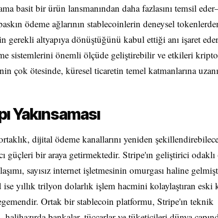
ma basit bir ürün lansmanından daha fazlasını temsil ede
askın ödeme ağlarının stablecoinlerin deneysel tokenlerde
in gerekli altyapıya dönüştüğünü kabul ettiği anı işaret eder.
me sistemlerini önemli ölçüde geliştirebilir ve etkileri kripto
nin çok ötesinde, küresel ticaretin temel katmanlarına uzanı
pı Yakınsaması
 ortaklık, dijital ödeme kanallarını yeniden şekillendirebilec
ı güçleri bir araya getirmektedir. Stripe'ın geliştirici odakl
laşımı, sayısız internet işletmesinin omurgası haline gelmişt
ise yıllık trilyon dolarlık işlem hacmini kolaylaştıran eski 
egemendir. Ortak bir stablecoin platformu, Stripe'ın teknik
i, halihazırda bankalar, tüccarlar ve tüketicileri dünya çapın