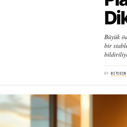
Di
Büyük öde
bir stab
bildiriliy
BY
BITCOIN