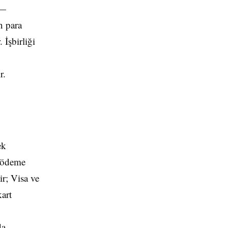
r—
n para
 İşbirliği
r.
ek
ı ödeme
ir; Visa ve
kart
da