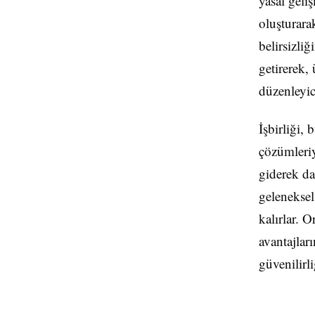
yasal geli
oluşturara
belirsizli
getirerek,
düzenleyici
İşbirliği,
çözümleriy
giderek da
geleneksel
kalırlar. O
avantajlar
güvenilirli