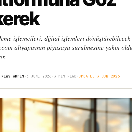
kerek
me işlemcileri, dijital işlemleri dönüştürebilecek 
lecoin altyapısının piyasaya sürülmesine yakın old
or.
 NEWS ADMIN
·
3 JUNE 2026
·
3 MIN READ
·
UPDATED 3 JUN 2026