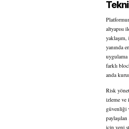
Tekni
Platformu
altyapısı i
yaklaşım, 
yanında en
uygulama k
farklı bloc
anda kurum
Risk yönet
izleme ve 
güvenliği 
paylaşılan
için yeni 