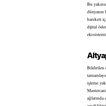
Bu yakınsa
dünyanın b
hareketi iç
dijital öde
ekosistemi
Altya
Bildirilen
tamamlayıc
işleme yak
Mastercard 
ağlarında 
çevikliğin