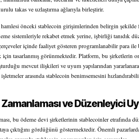
rulu takas ve uzlaştırma ağlarıyla birleştirir.
 hamlesi önceki stablecoin girişimlerinden belirgin şekilde f
me sistemleriyle rekabet etmek yerine, işbirliği tanıdık dü
çerçeveler içinde faaliyet gösteren programlanabilir para ile 
k için tasarlanmış görünmektedir. Platform, bu şirketlerin on
şturduğu mevcut ilişkileri ve uyum yapılarından yararlanara
 işletmeler arasında stablecoin benimsemesini hızlandırabili
 Zamanlaması ve Düzenleyici U
sı, bu ödeme devi şirketlerinin stablecoinler etrafında dü
rtaya çıktığını gördüğünü göstermektedir. Önemli pazarlard