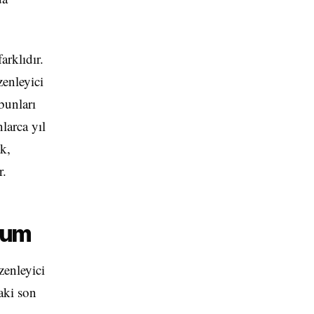
arklıdır.
zenleyici
bunları
larca yıl
k,
r.
yum
zenleyici
aki son