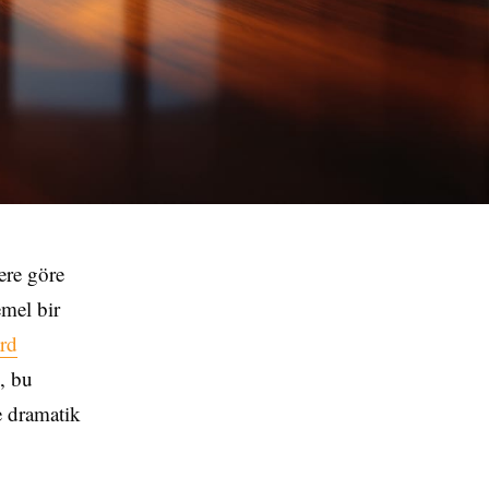
ere göre
emel bir
rd
, bu
e dramatik