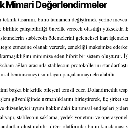
k Mimari Değerlendirmeler
n teknik tasarımı, bunu tamamen değiştirmek yerine mevc
le birlikte çalışabilirliği öncelik verecek olasılığı yüksektir.
işletmelerin stablecoin ödemelerini geleneksel kart işlemele
tegre etmesine olanak vererek, esnekliği maksimize ederk
armaşıklığını minimize eden hibrit bir sistem oluşturur. İşb
kchain ağları arasında stablecoin protokollerini standartlaştı
sal benimsemeyi sınırlayan parçalanmayı ele alabilir.
imi başka bir kritik bileşeni temsil eder. Dolandırıcılık tes
işlem güvenliğinde uzmanlıklarını birleştirerek, üç şirket st
ve düzenleyici uyum hakkındaki kurumsal endişeleri gidere
 altyapı, stablecoin saklama, yedek yönetimi ve operasyone
standartlar oluşturabilir; diğer platformlar bunu karşılaması