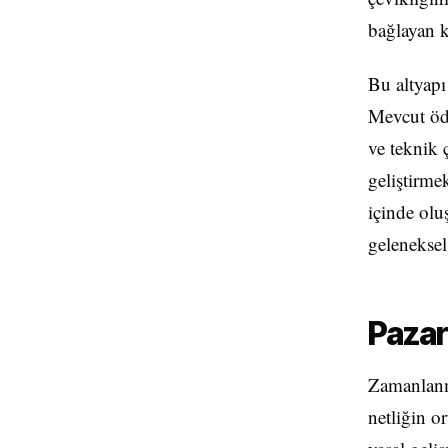
bağlayan ku
Bu altyapı
Mevcut öde
ve teknik 
geliştirme
içinde olu
geleneksel
Pazar
Zamanlanma
netliğin o