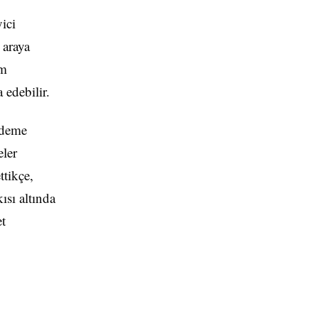
ici
 araya
em
 edebilir.
 ödeme
eler
ttikçe,
ısı altında
et