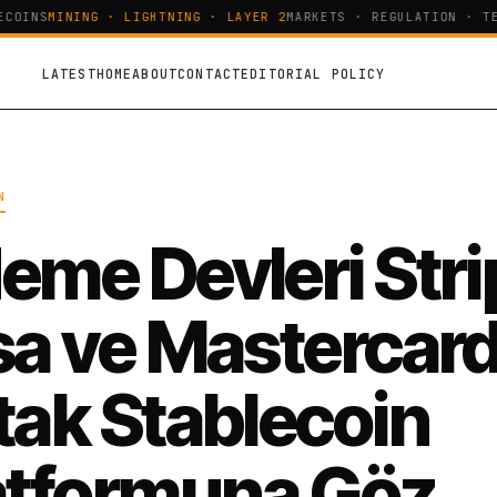
OINS
MINING · LIGHTNING · LAYER 2
MARKETS · REGULATION · TEC
LATEST
HOME
ABOUT
CONTACT
EDITORIAL POLICY
N
eme Devleri Stri
sa ve Mastercar
tak Stablecoin
atformuna Göz