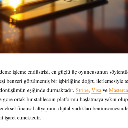
deme işleme endüstrisi, en güçlü üç oyuncusunun söylentil
eşi benzeri görülmemiş bir işbirliğine doğru ilerlemesiyle t
dönüşümün eşiğinde durmaktadır.
Stripe
,
Visa
ve
Masterca
re göre ortak bir stablecoin platformu başlatmaya yakın olup
neksel finansal altyapının dijital varlıkları benimsemesind
i işaret etmektedir.