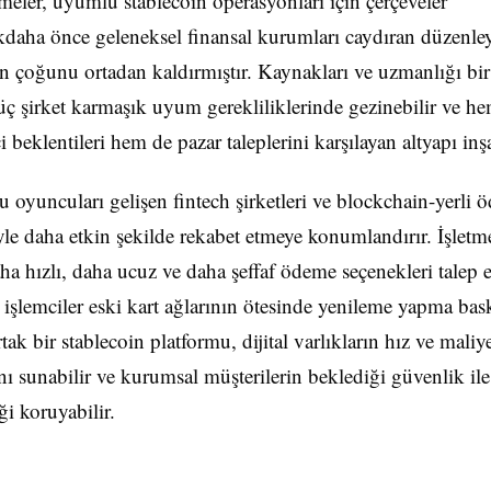
şmeler, uyumlu stablecoin operasyonları için çerçeveler
kdaha önce geleneksel finansal kurumları caydıran düzenley
ğin çoğunu ortadan kaldırmıştır. Kaynakları ve uzmanlığı bir
 üç şirket karmaşık uyum gerekliliklerinde gezinebilir ve h
 beklentileri hem de pazar taleplerini karşılayan altyapı inşa
 bu oyuncuları gelişen fintech şirketleri ve blockchain-yerli
le daha etkin şekilde rekabet etmeye konumlandırır. İşletm
ha hızlı, daha ucuz ve daha şeffaf ödeme seçenekleri talep e
 işlemciler eski kart ağlarının ötesinde yenileme yapma bask
rtak bir stablecoin platformu, dijital varlıkların hız ve maliy
ını sunabilir ve kurumsal müşterilerin beklediği güvenlik ile
ği koruyabilir.