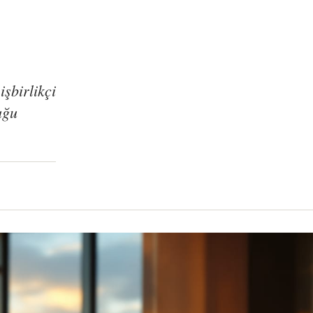
işbirlikçi
uğu