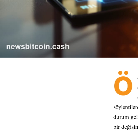
Ö
söylentile
durum gele
bir değişim