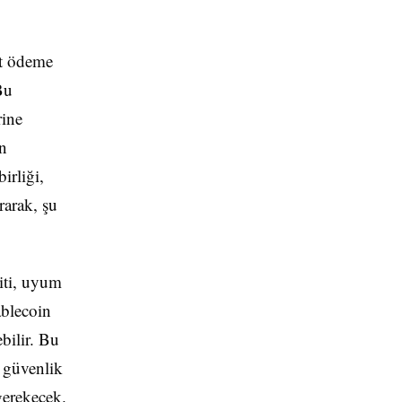
ut ödeme
 Bu
rine
en
irliği,
rarak, şu
piti, uyum
ablecoin
bilir. Bu
l güvenlik
 gerekecek.