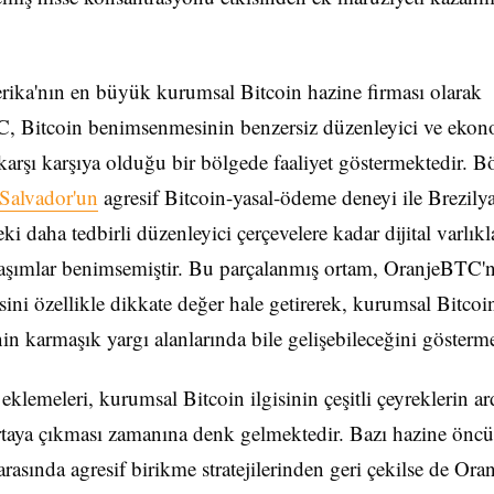
ika'nın en büyük kurumsal Bitcoin hazine firması olarak
, Bitcoin benimsenmesinin benzersiz düzenleyici ve eko
 karşı karşıya olduğu bir bölgede faaliyet göstermektedir. B
 Salvador'un
agresif Bitcoin-yasal-ödeme deneyi ile Brezily
ki daha tedbirli düzenleyici çerçevelere kadar dijital varlıkla
laşımlar benimsemiştir. Bu parçalanmış ortam, OranjeBTC'ni
ini özellikle dikkate değer hale getirerek, kurumsal Bitcoi
inin karmaşık yargı alanlarında bile gelişebileceğini gösterm
eklemeleri, kurumsal Bitcoin ilgisinin çeşitli çeyreklerin a
taya çıkması zamanına denk gelmektedir. Bazı hazine öncül
arasında agresif birikme stratejilerinden geri çekilse de O