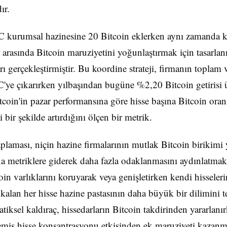
ır.
 kurumsal hazinesine 20 Bitcoin eklerken aynı zamanda k
r arasında Bitcoin maruziyetini yoğunlaştırmak için tasarlan
rı gerçekleştirmiştir. Bu koordine strateji, firmanın toplam v
'ye çıkarırken yılbaşından bugüne %2,20 Bitcoin getirisi
itcoin'in pazar performansına göre hisse başına Bitcoin oran
i bir şekilde artırdığını ölçen bir metrik.
aplaması, niçin hazine firmalarının mutlak Bitcoin birikimi 
na metriklere giderek daha fazla odaklanmasını aydınlatmakt
oin varlıklarını koruyarak veya genişletirken kendi hisseleri
 kalan her hisse hazine pastasının daha büyük bir dilimini t
iksel kaldıraç, hissedarların Bitcoin takdirinden yararlanı
iş hisse konsantrasyonu etkisinden ek maruziyeti kazanma