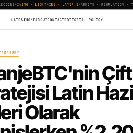
COINS
MINING · LIGHTNING · LAYER 2
MARKETS · REGULATION · TE
LATEST
HOME
ABOUT
CONTACT
EDITORIAL POLICY
TREASURY
anjeBTC'nin Çift
atejisi Latin Haz
deri Olarak
nişlerken %2.2