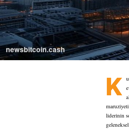
K
u
e
a
maruziyeti
liderinin 
geleneksel