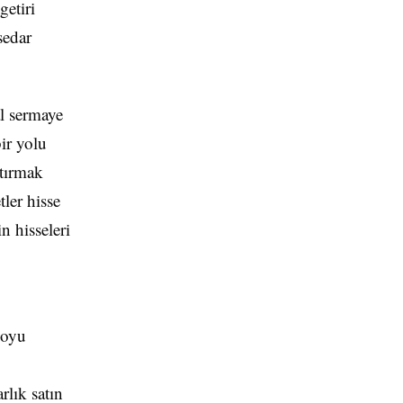
getiri
sedar
al sermaye
ir yolu
rtırmak
tler hisse
in hisseleri
çoyu
rlık satın