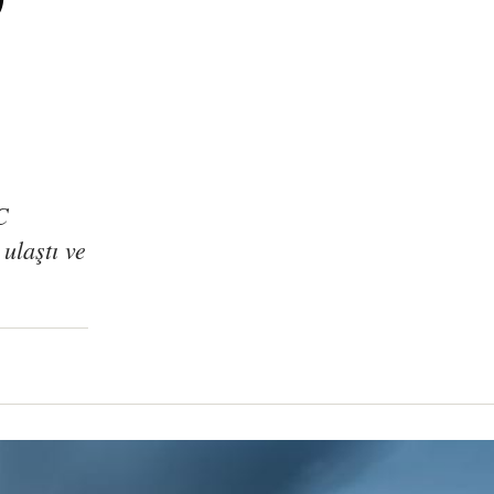
C
 ulaştı ve