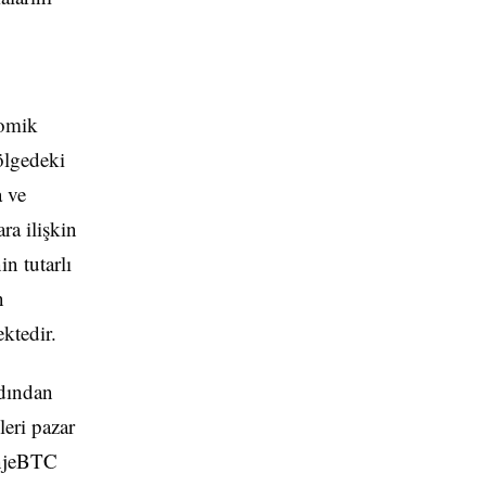
nomik
ölgedeki
a ve
ra ilişkin
n tutarlı
n
ektedir.
rdından
eri pazar
ranjeBTC