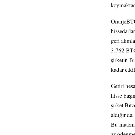
koymaktad
OranjeBTC
hissedarla
geri alımla
3.762 BTC
şirketin B
kadar etkil
Getiri hes
hisse başı
şirket Bitc
aldığında,
Bu matemat
az ödenmem