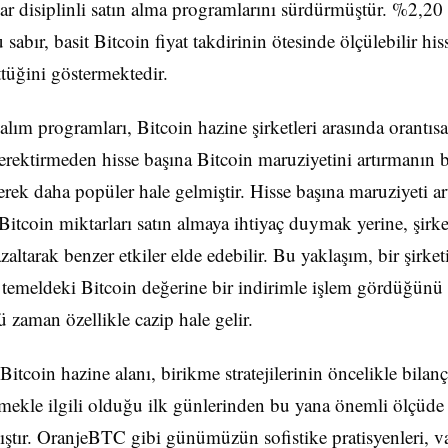
lar disiplinli satın alma programlarını sürdürmüştür. %2,20 
 sabır, basit Bitcoin fiyat takdirinin ötesinde ölçülebilir his
ttüğini göstermektedir.
 alım programları, Bitcoin hazine şirketleri arasında orantıs
erektirmeden hisse başına Bitcoin maruziyetini artırmanın b
erek daha popüler hale gelmiştir. Hisse başına maruziyeti a
 Bitcoin miktarları satın almaya ihtiyaç duymak yerine, şirke
azaltarak benzer etkiler elde edebilir. Bu yaklaşım, bir şirket
temeldeki Bitcoin değerine bir indirimle işlem gördüğünü
zaman özellikle cazip hale gelir.
itcoin hazine alanı, birikme stratejilerinin öncelikle bilan
rmekle ilgili olduğu ilk günlerinden bu yana önemli ölçüde
ştır. OranjeBTC gibi günümüzün sofistike pratisyenleri, va