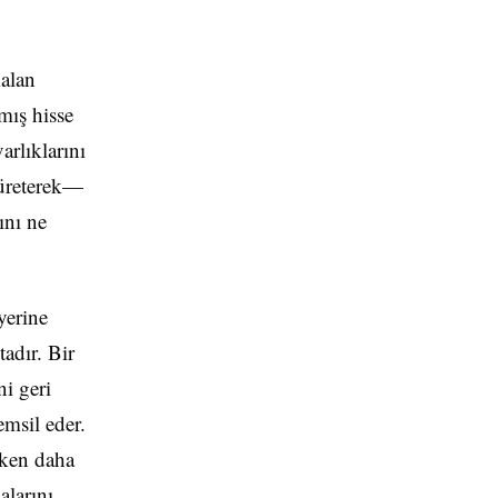
alan
mış hisse
arlıklarını
 üreterek—
ını ne
yerine
adır. Bir
ni geri
emsil eder.
rken daha
larını