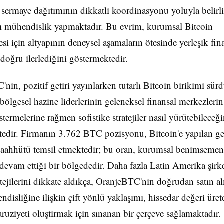
e sermaye dağıtımının dikkatli koordinasyonu yoluyla belirli 
nı mühendislik yapmaktadır. Bu evrim, kurumsal Bitcoin
i için altyapının deneysel aşamaların ötesinde yerleşik fin
e doğru ilerlediğini göstermektedir.
nin, pozitif getiri yayınlarken tutarlı Bitcoin birikimi sü
, bölgesel hazine liderlerinin geleneksel finansal merkezleri
stermelerine rağmen sofistike stratejiler nasıl yürütebileceği
edir. Firmanın 3.762 BTC pozisyonu, Bitcoin'e yapılan ge
taahhütü temsil etmektedir; bu oran, kurumsal benimsemen
devam ettiği bir bölgededir. Daha fazla Latin Amerika şirke
atejilerini dikkate aldıkça, OranjeBTC'nin doğrudan satın a
ndisliğine ilişkin çift yönlü yaklaşımı, hissedar değeri üre
ruziyeti oluştirmak için sınanan bir çerçeve sağlamaktadır.