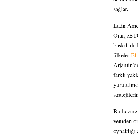
sağlar.
Latin Amer
OranjeBTC
baskılarla
ülkeler
El
Arjantin'de
farklı yak
yürütülmes
stratejiler
Bu hazine 
yeniden or
oynaklığı 