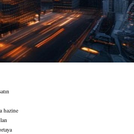
satın
a hazine
olan
ortaya