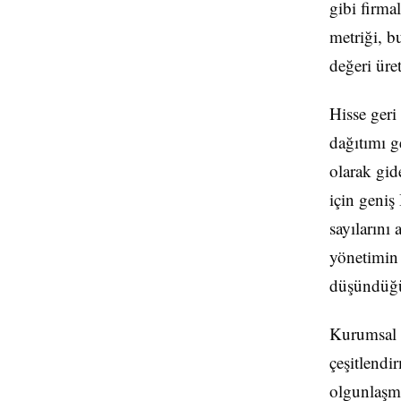
gibi firma
metriği, bu
değeri üre
Hisse geri
dağıtımı g
olarak gid
için geniş
sayılarını 
yönetimin 
düşündüğü 
Kurumsal B
çeşitlendi
olgunlaşmı