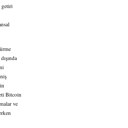
getiri
ansal
rdürme
n dışında
ni
niş
in
ti Bitcoin
lmalar ve
terken