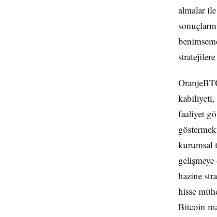
almalar il
sonuçları
benimsemes
stratejiler
OranjeBTC'
kabiliyeti
faaliyet gö
göstermekt
kurumsal 
gelişmeye 
hazine str
hisse mühe
Bitcoin ma