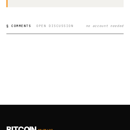
§ COMMENTS
OPEN DISCUSSION
no account needed
news.
BITCOIN