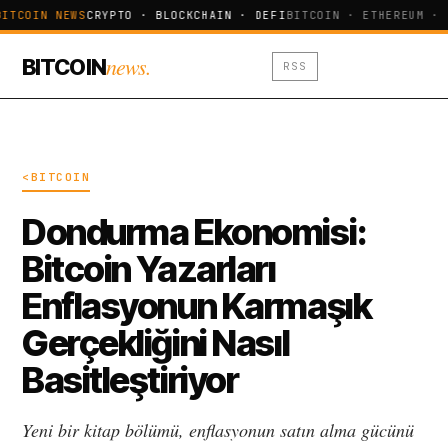
BITCOIN NEWS
CRYPTO · BLOCKCHAIN · DEFI
BITCOIN · ETHEREUM · 
news.
BITCOIN
RSS
<BITCOIN
Dondurma Ekonomisi:
Bitcoin Yazarları
Enflasyonun Karmaşık
Gerçekliğini Nasıl
Basitleştiriyor
Yeni bir kitap bölümü, enflasyonun satın alma gücünü