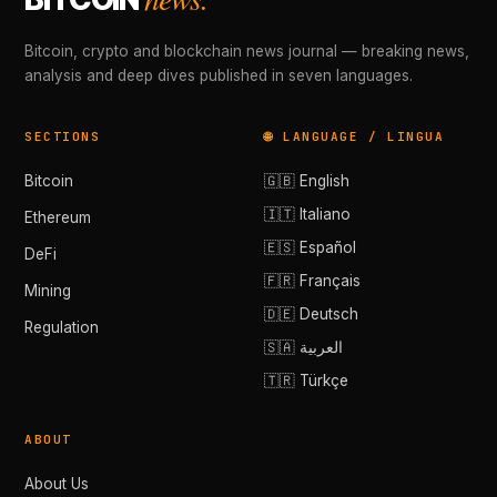
Bitcoin, crypto and blockchain news journal — breaking news,
analysis and deep dives published in seven languages.
SECTIONS
🌐 LANGUAGE / LINGUA
Bitcoin
🇬🇧 English
🇮🇹 Italiano
Ethereum
🇪🇸 Español
DeFi
🇫🇷 Français
Mining
🇩🇪 Deutsch
Regulation
🇸🇦 العربية
🇹🇷 Türkçe
ABOUT
About Us