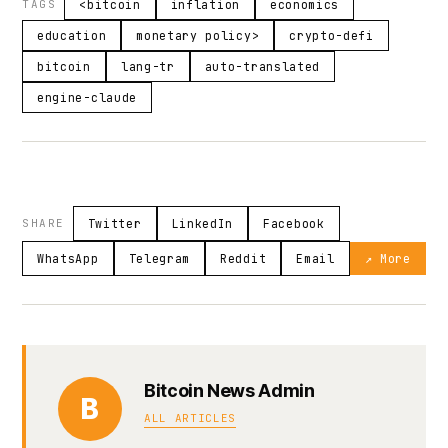
TAGS
<bitcoin
inflation
economics
education
monetary policy>
crypto-defi
bitcoin
lang-tr
auto-translated
engine-claude
SHARE
Twitter
LinkedIn
Facebook
WhatsApp
Telegram
Reddit
Email
↗ More
Bitcoin News Admin
B
ALL ARTICLES