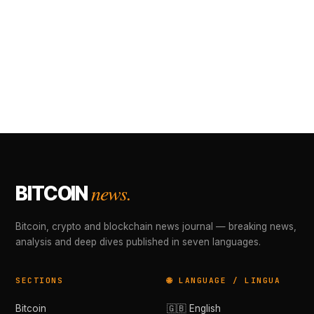
news.
BITCOIN
Bitcoin, crypto and blockchain news journal — breaking news,
analysis and deep dives published in seven languages.
SECTIONS
🌐 LANGUAGE / LINGUA
Bitcoin
🇬🇧 English