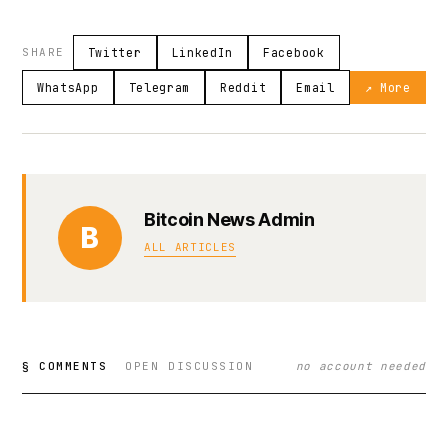
SHARE
Twitter
LinkedIn
Facebook
WhatsApp
Telegram
Reddit
Email
↗ More
Bitcoin News Admin
B
ALL ARTICLES
§ COMMENTS
OPEN DISCUSSION
no account needed