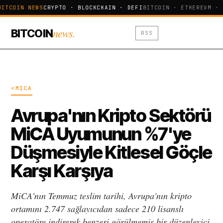
BITCOIN NEWS
CRYPTO · BLOCKCHAIN · DEFI
BITCOIN · ETHEREUM · 
news.
BITCOIN
RSS
<MICA
Avrupa'nın Kripto Sektörü
MiCA Uyumunun %7'ye
Düşmesiyle Kitlesel Göçle
Karşı Karşıya
MiCA'nın Temmuz teslim tarihi, Avrupa'nın kripto
ortamını 2.747 sağlayıcıdan sadece 210 lisanslı
operatöre indirerek benzeri görülmemiş bir düzenleyici