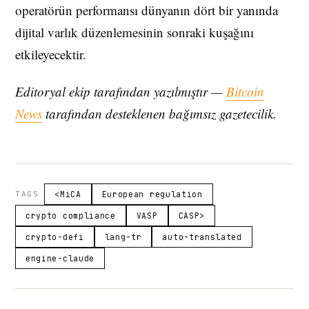
operatörün performansı dünyanın dört bir yanında
dijital varlık düzenlemesinin sonraki kuşağını
etkileyecektir.
Editoryal ekip tarafından yazılmıştır —
Bitcoin
News
tarafından desteklenen bağımsız gazetecilik.
TAGS
<MiCA
European regulation
crypto compliance
VASP
CASP>
crypto-defi
lang-tr
auto-translated
engine-claude