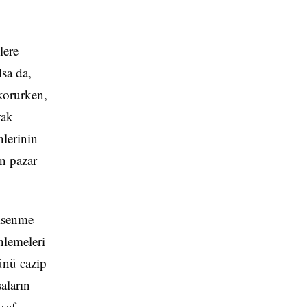
lere
lsa da,
 korurken,
rak
nlerinin
an pazar
msenme
nlemeleri
rünü cazip
aların
 saf