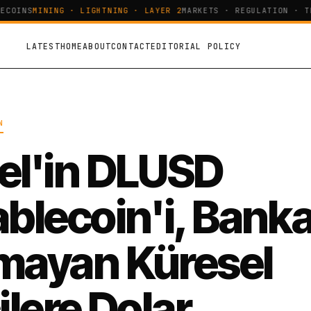
COINS
MINING · LIGHTNING · LAYER 2
MARKETS · REGULATION · TEC
LATEST
HOME
ABOUT
CONTACT
EDITORIAL POLICY
N
el'in DLUSD
ablecoin'i, Banka
mayan Küresel
ilere Dolar