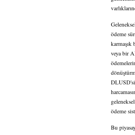
varlıkları
Geleneksel
ödeme süre
karmaşık b
veya bir A
ödemelerin
dönüştürme
DLUSD'si, 
harcamasın
geleneksel
ödeme sist
Bu piyasay