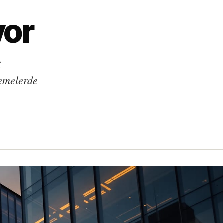
yor
i
demelerde