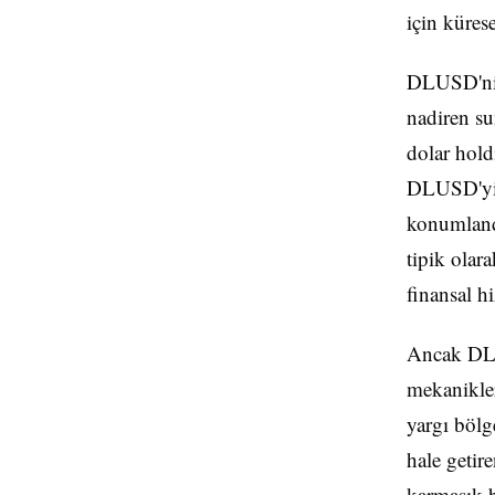
için küres
DLUSD'nin 
nadiren su
dolar hold
DLUSD'yi 
konumlandı
tipik olar
finansal hi
Ancak DLU
mekanikler
yargı bölge
hale getir
karmaşık b