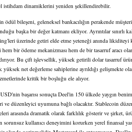
el istihdam dinamiklerini yeniden şekillendirebilir.
ödül bileşeni, geleneksel bankacılığın perakende müşteri
nduğu başka bir değer katmanı ekliyor. Ayrıntılar sınırlı ka
ing'leri üzerinde getiri elde etme yeteneği anında likiditeyi
hem bir ödeme mekanizması hem de bir tasarruf aracı ola
rıyor. Bu çift işlevsellik, yüksek getirili dolar tasarruf ürü
ak yüksek net değerleme sahiplerine ayrıldığı gelişmekte ol
zmetlerinde kritik bir boşluğu ele alıyor.
SD'nin başarısı sonuçta Deel'in 150 ülkede yaygın beni
i ve düzenleyici uyumuna bağlı olacaktır. Stablecoin düze
leri arasında dramatik olarak farklılık gösterir ve şirket, ü
en sorunsuz kullanıcı deneyimini korurken yerel finansal yas
ir ağında gezinmelidir. Mastercard ile entegrasyon, Deel'in