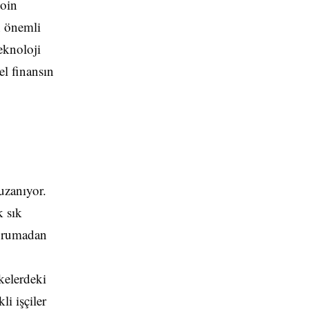
coin
n önemli
eknoloji
el finansın
uzanıyor.
k sık
korumadan
lkelerdeki
li işçiler