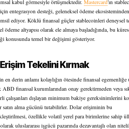
umsal kabul görmesiyle örtüşmektedir.
Mastercard
'ın stable
için entegrasyon desteği, geleneksel ödeme ekosisteminde
emsil ediyor. Köklü finansal güçler stablecoinleri deneysel t
el ödeme altyapısı olarak ele almaya başladığında, bu küres
diği konusunda temel bir değişimi gösteriyor.
 Erişim Tekelini Kırmak
en derin anlamı kolaylığın ötesinde finansal egemenliğe 
tık ABD finansal kurumlarından onay gerektirmeden veya sı
rli çalışanları dışlayan minimum bakiye gereksinimlerini 
satın alma gücünü tutabilirler. Dolar erişiminin bu
eştirilmesi, özellikle volatil yerel para birimlerine sahip ü
 olarak uluslararası işgücü pazarında dezavantajlı olan nitelik