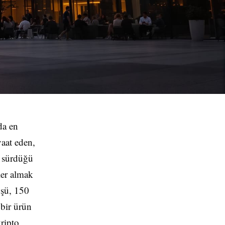
da en
vaat eden,
a sürdüğü
ler almak
üşü, 150
 bir ürün
ripto