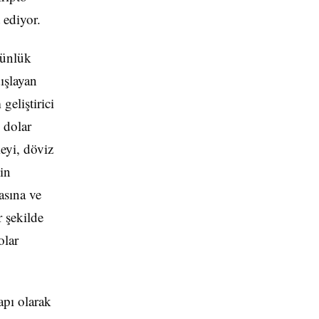
 ediyor.
günlük
ışlayan
geliştirici
 dolar
eyi, döviz
in
asına ve
r şekilde
olar
apı olarak