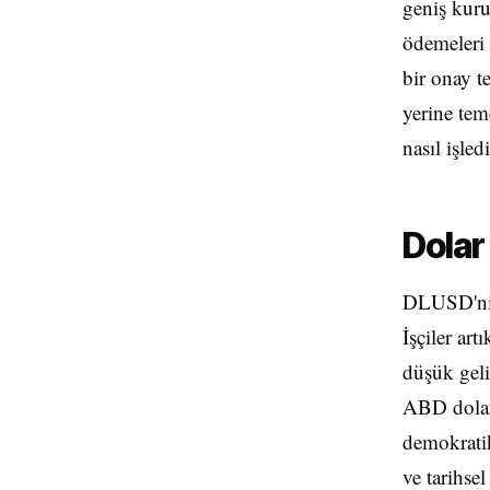
geniş kur
ödemeleri 
bir onay t
yerine tem
nasıl işle
Dolar
DLUSD'nin 
İşçiler ar
düşük geli
ABD dolar 
demokratikl
ve tarihsel