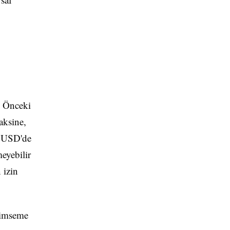
. Önceki
aksine,
DLUSD'de
eyebilir
 izin
enimseme