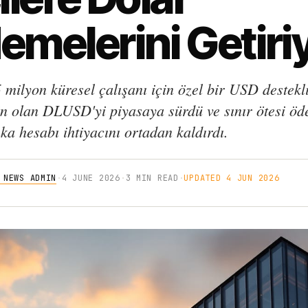
emelerini Getiri
 milyon küresel çalışanı için özel bir USD destekl
in olan DLUSD'yi piyasaya sürdü ve sınır ötesi ö
a hesabı ihtiyacını ortadan kaldırdı.
 NEWS ADMIN
·
4 JUNE 2026
·
3 MIN READ
·
UPDATED 4 JUN 2026