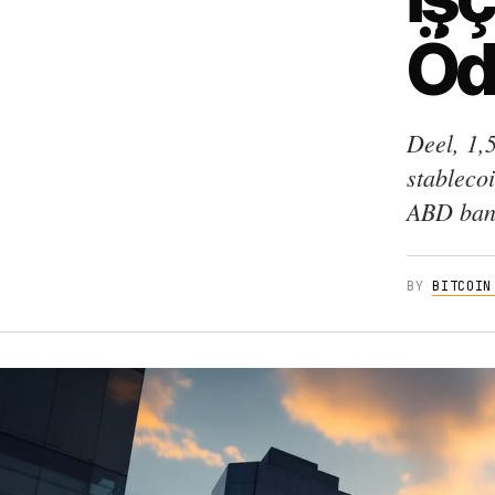
Öd
Deel, 1,5
stableco
ABD bank
BY
BITCOIN