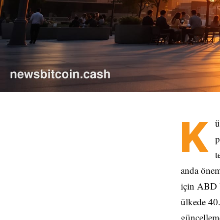
K
ü
p
t
anda önem
için ABD b
ülkede 40.
güncelleme