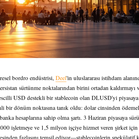
resel bordro endüstrisi,
Deel
'in uluslararası istihdam alanın
ersistan sürtünme noktalarından birini ortadan kaldırmayı 
escilli USD destekli bir stablecoin olan DLUSD'yi piyasay
li bir dönüm noktasına tanık oldu: dolar cinsinden ödeme
anka hesaplarına sahip olma şartı. 3 Haziran piyasaya sür
000 işletmeye ve 1,5 milyon işçiye hizmet veren şirket için
sinden fazlasını temsil ediyor—stablecoinlerin spekülatif k