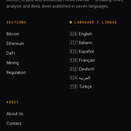
analysis and deep dives published in seven languages.
SECTIONS
🌐 LANGUAGE / LINGUA
Bitcoin
🇬🇧 English
🇮🇹 Italiano
Ethereum
🇪🇸 Español
DeFi
🇫🇷 Français
Mining
🇩🇪 Deutsch
Regulation
🇸🇦 العربية
🇹🇷 Türkçe
ABOUT
About Us
Contact