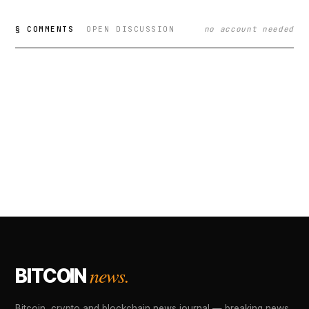
§ COMMENTS
OPEN DISCUSSION
no account needed
news.
BITCOIN
Bitcoin, crypto and blockchain news journal — breaking news,