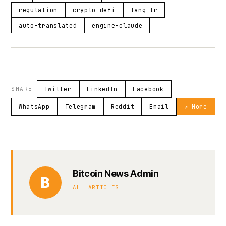
regulation
crypto-defi
lang-tr
auto-translated
engine-claude
SHARE
Twitter
LinkedIn
Facebook
WhatsApp
Telegram
Reddit
Email
↗ More
Bitcoin News Admin
B
ALL ARTICLES