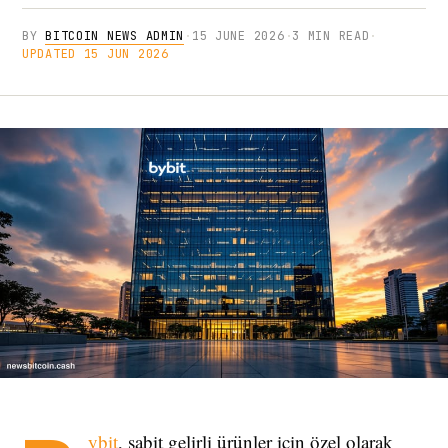
BY
BITCOIN NEWS ADMIN
·
15 JUNE 2026
·
3 MIN READ
·
UPDATED 15 JUN 2026
ybit
, sabit gelirli ürünler için özel olarak