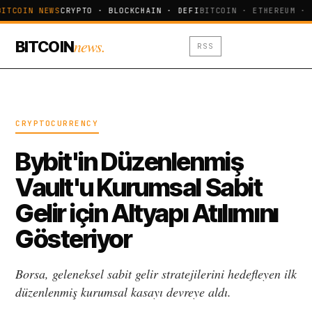
BITCOIN NEWS
CRYPTO · BLOCKCHAIN · DEFI
BITCOIN · ETHEREUM · 
news.
BITCOIN
RSS
CRYPTOCURRENCY
Bybit'in Düzenlenmiş
Vault'u Kurumsal Sabit
Gelir için Altyapı Atılımını
Gösteriyor
Borsa, geleneksel sabit gelir stratejilerini hedefleyen ilk
düzenlenmiş kurumsal kasayı devreye aldı.