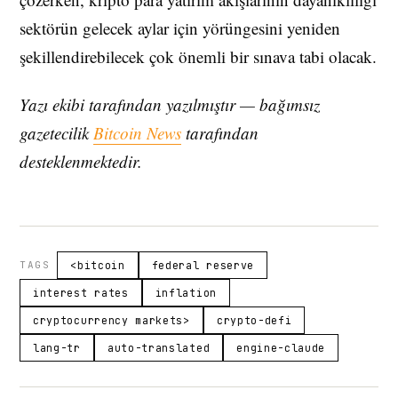
sektörün gelecek aylar için yörüngesini yeniden
şekillendirebilecek çok önemli bir sınava tabi olacak.
Yazı ekibi tarafından yazılmıştır — bağımsız
gazetecilik
Bitcoin News
tarafından
desteklenmektedir.
TAGS
<bitcoin
federal reserve
interest rates
inflation
cryptocurrency markets>
crypto-defi
lang-tr
auto-translated
engine-claude