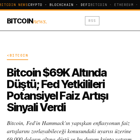
BITCOIN NEWS
CRYPTO · BLOCKCHAIN · DEFI
BITCOIN · ETHEREUM ·
news.
BITCOIN
RSS
<BITCOIN
Bitcoin $69K Altında
Düştü; Fed Yetkilileri
Potansiyel Faiz Artışı
Sinyali Verdi
Bitcoin, Fed'in Hammack'ın yapışkan enflasyonun faiz
artışlarını zorlayabileceği konusundaki uyarısı üzerine
69.000 doların altına düştü ve bu durum kripto yatırım