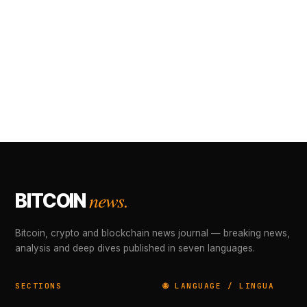
news.
BITCOIN
Bitcoin, crypto and blockchain news journal — breaking news,
analysis and deep dives published in seven languages.
SECTIONS
🌐 LANGUAGE / LINGUA