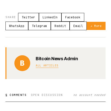
SHARE
Twitter
LinkedIn
Facebook
WhatsApp
Telegram
Reddit
Email
↗ More
Bitcoin News Admin
B
ALL ARTICLES
§ COMMENTS
OPEN DISCUSSION
no account needed