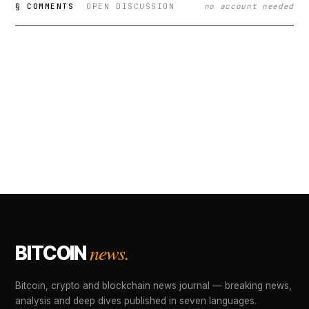
§ COMMENTS
OPEN DISCUSSION
no account needed
news.
BITCOIN
Bitcoin, crypto and blockchain news journal — breaking news,
analysis and deep dives published in seven languages.