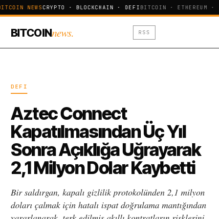
BITCOIN NEWS
CRYPTO · BLOCKCHAIN · DEFI
BITCOIN · ETHEREUM · 
news.
BITCOIN
RSS
DEFI
Aztec Connect
Kapatılmasından Üç Yıl
Sonra Açıklığa Uğrayarak
2,1 Milyon Dolar Kaybetti
Bir saldırgan, kapalı gizlilik protokolünden 2,1 milyon
doları çalmak için hatalı ispat doğrulama mantığından
yararlanarak, terk edilmiş akıllı kontratların risklerini