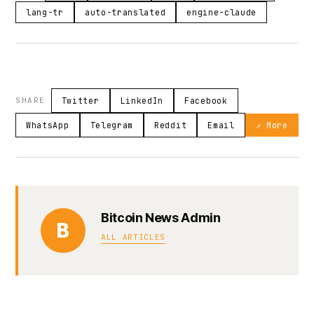
lang-tr
auto-translated
engine-claude
SHARE
Twitter
LinkedIn
Facebook
WhatsApp
Telegram
Reddit
Email
↗ More
Bitcoin News Admin
B
ALL ARTICLES