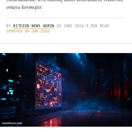
ortaya koymıştır.
BY
BITCOIN NEWS ADMIN
·
15 JUNE 2026
·
3 MIN READ
·
UPDATED 15 JUN 2026