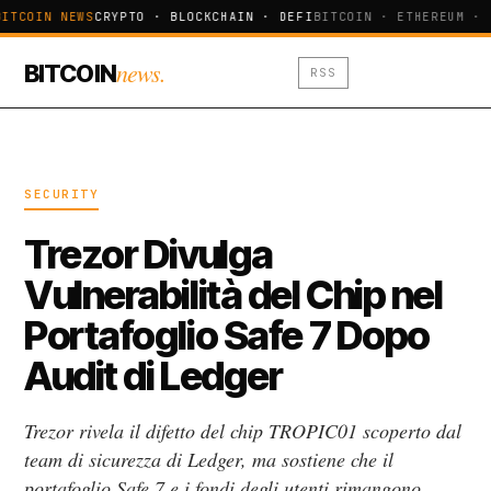
ITCOIN NEWS
CRYPTO · BLOCKCHAIN · DEFI
BITCOIN · ETHEREUM · 
news.
BITCOIN
RSS
SECURITY
Trezor Divulga
Vulnerabilità del Chip nel
Portafoglio Safe 7 Dopo
Audit di Ledger
Trezor rivela il difetto del chip TROPIC01 scoperto dal
team di sicurezza di Ledger, ma sostiene che il
portafoglio Safe 7 e i fondi degli utenti rimangono