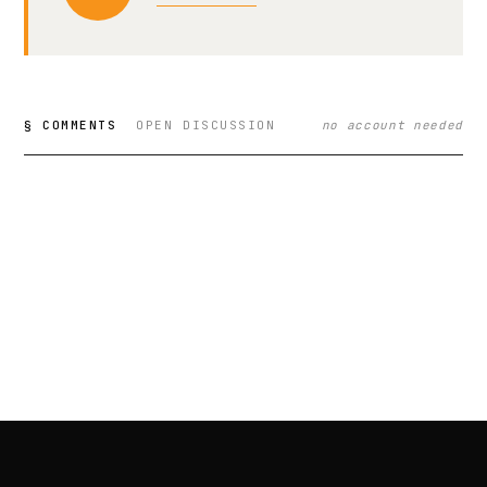
§ COMMENTS
OPEN DISCUSSION
no account needed