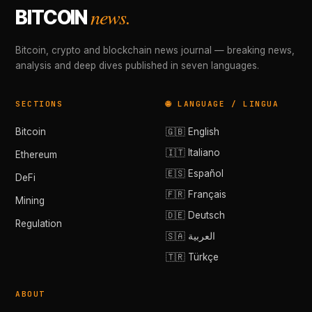
news.
BITCOIN
Bitcoin, crypto and blockchain news journal — breaking news,
analysis and deep dives published in seven languages.
SECTIONS
🌐 LANGUAGE / LINGUA
Bitcoin
🇬🇧 English
🇮🇹 Italiano
Ethereum
🇪🇸 Español
DeFi
🇫🇷 Français
Mining
🇩🇪 Deutsch
Regulation
🇸🇦 العربية
🇹🇷 Türkçe
ABOUT