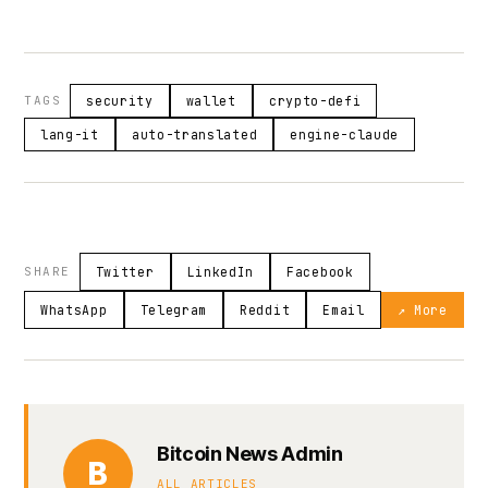
TAGS
security
wallet
crypto-defi
lang-it
auto-translated
engine-claude
SHARE
Twitter
LinkedIn
Facebook
WhatsApp
Telegram
Reddit
Email
↗ More
Bitcoin News Admin
B
ALL ARTICLES