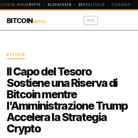
ITCOIN NEWS
CRYPTO · BLOCKCHAIN · DEFI
BITCOIN · ETHEREUM · 
news.
BITCOIN
RSS
BITCOIN
Il Capo del Tesoro
Sostiene una Riserva di
Bitcoin mentre
l'Amministrazione Trump
Accelera la Strategia
Crypto