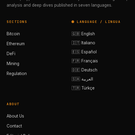
analysis and deep dives published in seven languages.
SECTIONS
🌐 LANGUAGE / LINGUA
Bitcoin
🇬🇧 English
🇮🇹 Italiano
Ethereum
🇪🇸 Español
DeFi
🇫🇷 Français
Mining
🇩🇪 Deutsch
Regulation
🇸🇦 العربية
🇹🇷 Türkçe
ABOUT
About Us
Contact