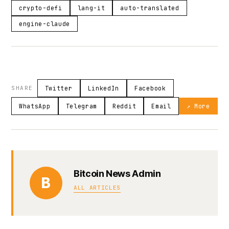
crypto-defi
lang-it
auto-translated
engine-claude
SHARE
Twitter
LinkedIn
Facebook
WhatsApp
Telegram
Reddit
Email
↗ More
Bitcoin News Admin
B
ALL ARTICLES