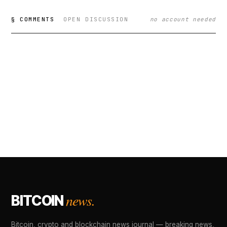
§ COMMENTS
OPEN DISCUSSION
no account needed
news.
BITCOIN
Bitcoin, crypto and blockchain news journal — breaking news,