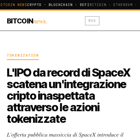
BITCOIN NEWS
CRYPTO · BLOCKCHAIN · DEFI
BITCOIN · ETHEREUM · 
news.
BITCOIN
RSS
TOKENIZATION
L'IPO da record di SpaceX
scatena un'integrazione
cripto inaspettata
attraverso le azioni
tokenizzate
L'offerta pubblica massiccia di SpaceX introduce il