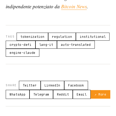
indipendente potenziato da
Bitcoin News
.
TAGS
tokenization
regulation
institutional
crypto-defi
lang-it
auto-translated
engine-claude
SHARE
Twitter
LinkedIn
Facebook
WhatsApp
Telegram
Reddit
Email
↗ More