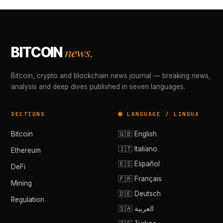
news.
BITCOIN
Bitcoin, crypto and blockchain news journal — breaking news,
analysis and deep dives published in seven languages.
SECTIONS
🌐 LANGUAGE / LINGUA
Bitcoin
🇬🇧 English
🇮🇹 Italiano
Ethereum
🇪🇸 Español
DeFi
🇫🇷 Français
Mining
🇩🇪 Deutsch
Regulation
🇸🇦 العربية