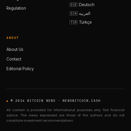
🇩🇪 Deutsch
Regulation
🇸🇦 العربية
🇹🇷 Türkçe
ABOUT
About Us
Contact
Editorial Policy
© 2026 BITCOIN NEWS · NEWSBITCOIN.CASH
All content is provided for informational purposes only. Not financial
advice. The views expressed are those of the authors and do not
constitute investment recommendations.