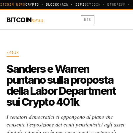
ITCOIN NEWS
CRYPTO · BLOCKCHAIN · DEFI
BITCOIN · ETHEREUM · 
news.
BITCOIN
RSS
<401K
Sanders e Warren
puntano sulla proposta
della Labor Department
sui Crypto 401k
I senatori democratici si oppongono al piano che
consente l'esposizione dei conti pensionistici agli asset
digitali, citando rischi per i pensionati e potenziali