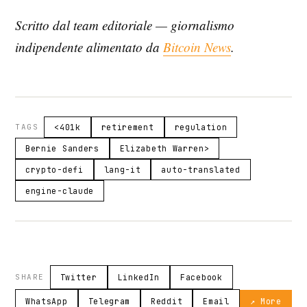
Scritto dal team editoriale — giornalismo
indipendente alimentato da
Bitcoin News
.
TAGS
<401k
retirement
regulation
Bernie Sanders
Elizabeth Warren>
crypto-defi
lang-it
auto-translated
engine-claude
SHARE
Twitter
LinkedIn
Facebook
WhatsApp
Telegram
Reddit
Email
↗ More