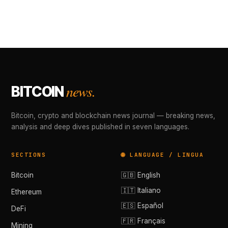
news.
BITCOIN
Bitcoin, crypto and blockchain news journal — breaking news,
analysis and deep dives published in seven languages.
SECTIONS
🌐 LANGUAGE / LINGUA
Bitcoin
🇬🇧 English
🇮🇹 Italiano
Ethereum
🇪🇸 Español
DeFi
🇫🇷 Français
Mining