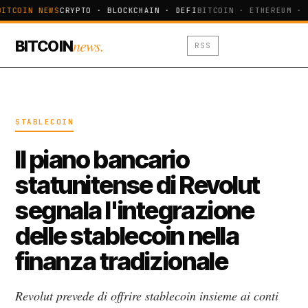
BITCOIN NEWS
CRYPTO · BLOCKCHAIN · DEFI
BITCOIN · ETHEREUM · 
news.
BITCOIN
RSS
STABLECOIN
Il piano bancario
statunitense di Revolut
segnala l'integrazione
delle stablecoin nella
finanza tradizionale
Revolut prevede di offrire stablecoin insieme ai conti