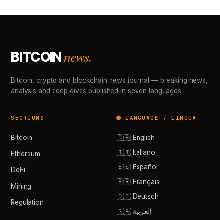
news.
BITCOIN
Bitcoin, crypto and blockchain news journal — breaking news,
analysis and deep dives published in seven languages.
SECTIONS
🌐 LANGUAGE / LINGUA
Bitcoin
🇬🇧 English
🇮🇹 Italiano
Ethereum
🇪🇸 Español
DeFi
🇫🇷 Français
Mining
🇩🇪 Deutsch
Regulation
🇸🇦 العربية