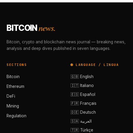
news.
BITCOIN
Bitcoin, crypto and blockchain news journal — breaking news,
analysis and deep dives published in seven languages.
SECTIONS
🌐 LANGUAGE / LINGUA
Bitcoin
🇬🇧 English
🇮🇹 Italiano
Ethereum
🇪🇸 Español
DeFi
🇫🇷 Français
Mining
🇩🇪 Deutsch
Regulation
🇸🇦 العربية
🇹🇷 Türkçe