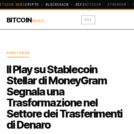
ITCOIN NEWS
CRYPTO · BLOCKCHAIN · DEFI
BITCOIN · ETHEREUM · 
news.
BITCOIN
RSS
MONEYGRAM
Il Play su Stablecoin
Stellar di MoneyGram
Segnala una
Trasformazione nel
Settore dei Trasferimenti
di Denaro