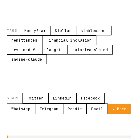
TAGS
MoneyGram
Stellar
stablecoins
remittances
financial inclusion
crypto-defi
lang-it
auto-translated
engine-claude
SHARE
Twitter
LinkedIn
Facebook
WhatsApp
Telegram
Reddit
Email
↗ More