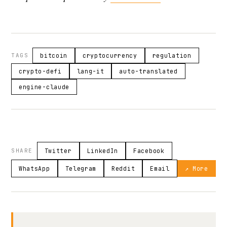
TAGS
bitcoin
cryptocurrency
regulation
crypto-defi
lang-it
auto-translated
engine-claude
SHARE
Twitter
LinkedIn
Facebook
WhatsApp
Telegram
Reddit
Email
↗ More