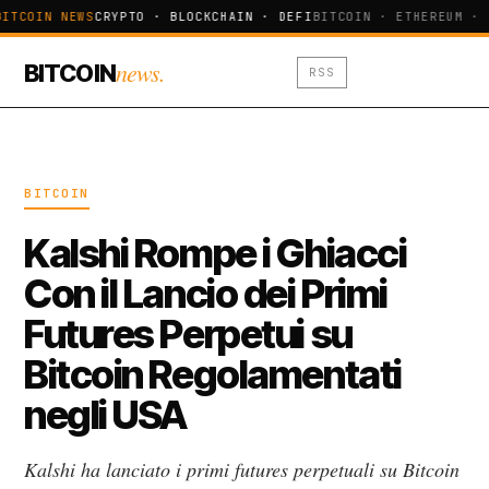
BITCOIN NEWS
CRYPTO · BLOCKCHAIN · DEFI
BITCOIN · ETHEREUM · 
news.
BITCOIN
RSS
BITCOIN
Kalshi Rompe i Ghiacci
Con il Lancio dei Primi
Futures Perpetui su
Bitcoin Regolamentati
negli USA
Kalshi ha lanciato i primi futures perpetuali su Bitcoin