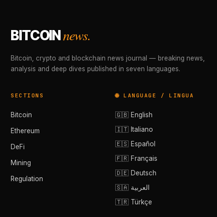
news.
BITCOIN
Bitcoin, crypto and blockchain news journal — breaking news,
analysis and deep dives published in seven languages.
SECTIONS
🌐 LANGUAGE / LINGUA
Bitcoin
🇬🇧 English
🇮🇹 Italiano
Ethereum
🇪🇸 Español
DeFi
🇫🇷 Français
Mining
🇩🇪 Deutsch
Regulation
🇸🇦 العربية
🇹🇷 Türkçe