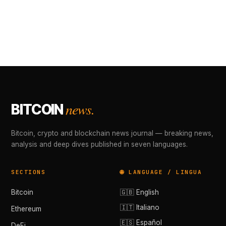
news.
BITCOIN
Bitcoin, crypto and blockchain news journal — breaking news,
analysis and deep dives published in seven languages.
SECTIONS
🌐 LANGUAGE / LINGUA
Bitcoin
🇬🇧 English
🇮🇹 Italiano
Ethereum
🇪🇸 Español
DeFi