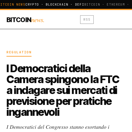
ITCOIN NEWS
CRYPTO · BLOCKCHAIN · DEFI
BITCOIN · ETHEREUM · 
news.
BITCOIN
RSS
REGULATION
I Democratici della
Camera spingono la FTC
a indagare sui mercati di
previsione per pratiche
ingannevoli
I Democratici del Congresso stanno esortando i