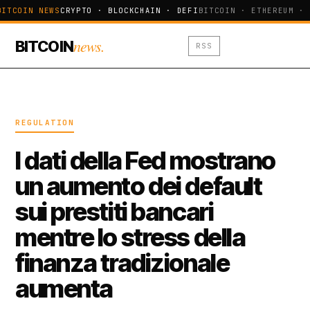
BITCOIN NEWS
CRYPTO · BLOCKCHAIN · DEFI
BITCOIN · ETHEREUM · 
news.
BITCOIN
RSS
REGULATION
I dati della Fed mostrano
un aumento dei default
sui prestiti bancari
mentre lo stress della
finanza tradizionale
aumenta