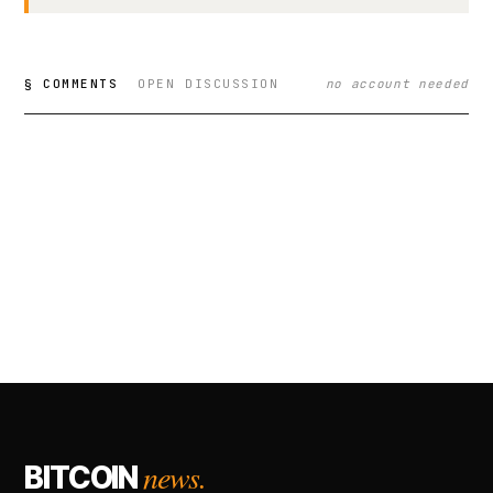
§ COMMENTS
OPEN DISCUSSION
no account needed
news.
BITCOIN