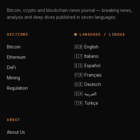
Bitcoin, crypto and blockchain news journal — breaking news,
analysis and deep dives published in seven languages.
SECTIONS
🌐 LANGUAGE / LINGUA
Bitcoin
🇬🇧 English
🇮🇹 Italiano
Ethereum
🇪🇸 Español
DeFi
🇫🇷 Français
Mining
🇩🇪 Deutsch
Regulation
🇸🇦 العربية
🇹🇷 Türkçe
ABOUT
About Us