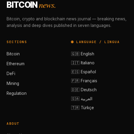
news.
BITCOIN
Bitcoin, crypto and blockchain news journal — breaking news,
analysis and deep dives published in seven languages.
SECTIONS
🌐 LANGUAGE / LINGUA
Bitcoin
🇬🇧 English
🇮🇹 Italiano
Ethereum
🇪🇸 Español
DeFi
🇫🇷 Français
Mining
🇩🇪 Deutsch
Regulation
🇸🇦 العربية
🇹🇷 Türkçe
ABOUT