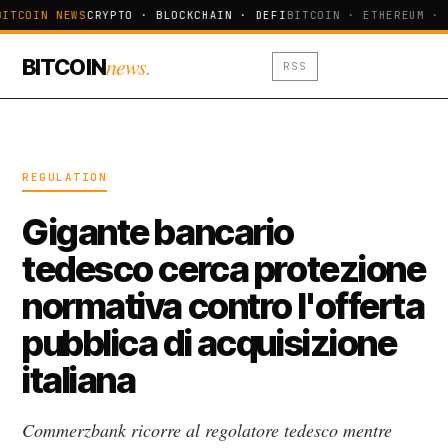
BITCOIN NEWS
CRYPTO · BLOCKCHAIN · DEFI
BITCOIN · ETHEREUM · 
news.
BITCOIN
RSS
REGULATION
Gigante bancario
tedesco cerca protezione
normativa contro l'offerta
pubblica di acquisizione
italiana
Commerzbank ricorre al regolatore tedesco mentre