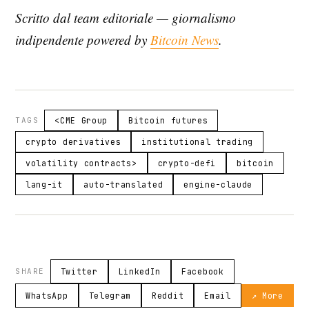
Scritto dal team editoriale — giornalismo
indipendente powered by
Bitcoin News
.
TAGS
<CME Group
Bitcoin futures
crypto derivatives
institutional trading
volatility contracts>
crypto-defi
bitcoin
lang-it
auto-translated
engine-claude
SHARE
Twitter
LinkedIn
Facebook
WhatsApp
Telegram
Reddit
Email
↗ More