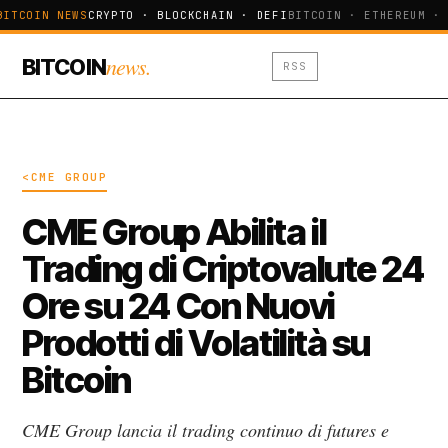
BITCOIN NEWS
CRYPTO · BLOCKCHAIN · DEFI
BITCOIN · ETHEREUM · 
news.
BITCOIN
RSS
<CME GROUP
CME Group Abilita il
Trading di Criptovalute 24
Ore su 24 Con Nuovi
Prodotti di Volatilità su
Bitcoin
CME Group lancia il trading continuo di futures e