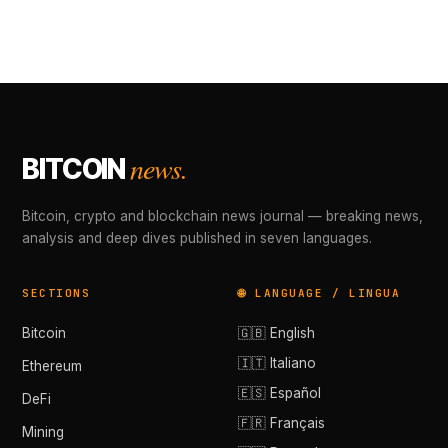
news.
BITCOIN
Bitcoin, crypto and blockchain news journal — breaking news,
analysis and deep dives published in seven languages.
SECTIONS
🌐 LANGUAGE / LINGUA
Bitcoin
🇬🇧 English
🇮🇹 Italiano
Ethereum
🇪🇸 Español
DeFi
🇫🇷 Français
Mining