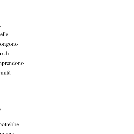
a
elle
e pongono
no di
comprendono
rmità
o
 potrebbe
no che