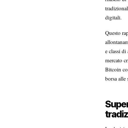
tradiziona
digitali.
Questo rap
allontanam
e classi d
mercato cr
Bitcoin co
borsa alle 
Super
tradi