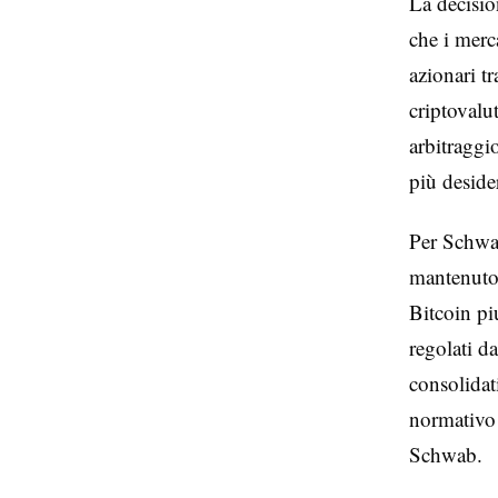
La decision
che i merc
azionari t
criptovalu
arbitraggi
più deside
Per Schwab
mantenuto 
Bitcoin piu
regolati 
consolida
normativo f
Schwab.