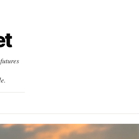
et
 futures
le.