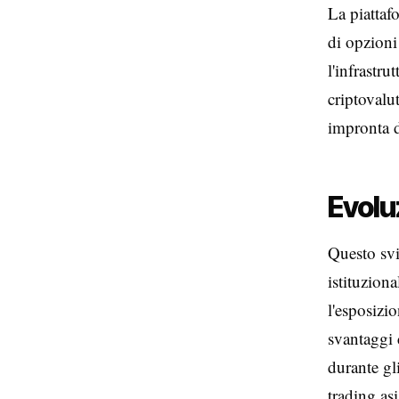
La piattaf
di opzioni
l'infrastru
criptovalu
impronta di
Evolu
Questo svi
istituzion
l'esposizio
svantaggi 
durante gl
trading as