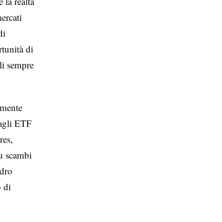
 la realtà
ercati
di
tunità di
ali sempre
amente
 agli ETF
res,
u scambi
adro
o di