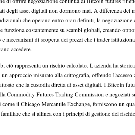
e di offrire negoziazione continua di Bitcoin futures riflette
ati degli asset digitali non dormono mai. A differenza dei m
radizionali che operano entro orari definiti, la negoziazione 
te funziona costantemente su scambi globali, creando oppor
o e meccanismi di scoperta dei prezzi che i trader istituzion
rano accedere.
, ciò rappresenta un rischio calcolato. L'azienda ha storic
un approccio misurato alla crittografia, offrendo l'accesso
ttosto che la custodia diretta di asset digitali. I Bitcoin futu
dalla Commodity Futures Trading Commission e negoziati s
ti come il Chicago Mercantile Exchange, forniscono un qu
amiliare che si allinea con i principi di gestione del rischi