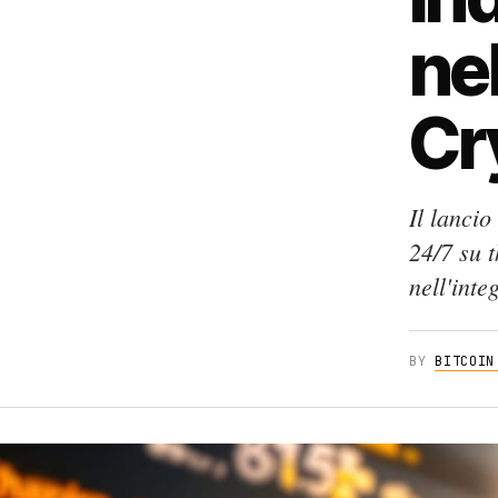
nel
Cr
Il lancio
24/7 su 
nell'inte
BY
BITCOIN