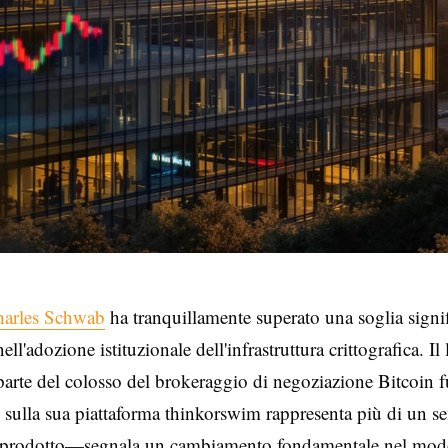
harles Schwab
ha tranquillamente superato una soglia signif
nell'adozione istituzionale dell'infrastruttura crittografica. Il
parte del colosso del brokeraggio di negoziazione Bitcoin f
 sulla sua piattaforma thinkorswim rappresenta più di un s
di prodotto—segnala un cambiamento fondamentale nel modo