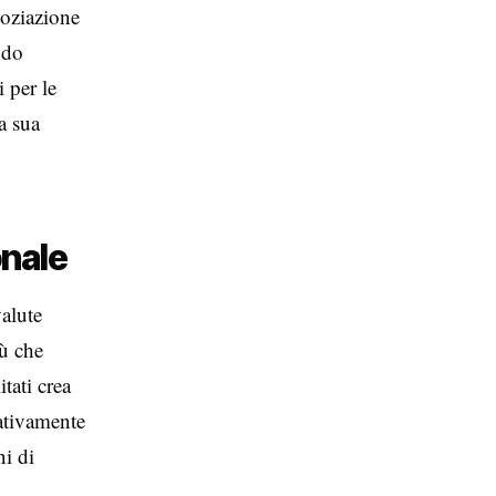
goziazione
ndo
i per le
a sua
onale
alute
iù che
itati crea
ativamente
i di