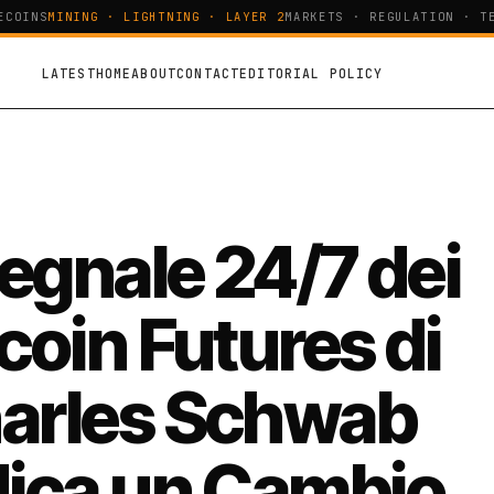
OINS
MINING · LIGHTNING · LAYER 2
MARKETS · REGULATION · TEC
LATEST
HOME
ABOUT
CONTACT
EDITORIAL POLICY
Segnale 24/7 dei
coin Futures di
arles Schwab
dica un Cambio