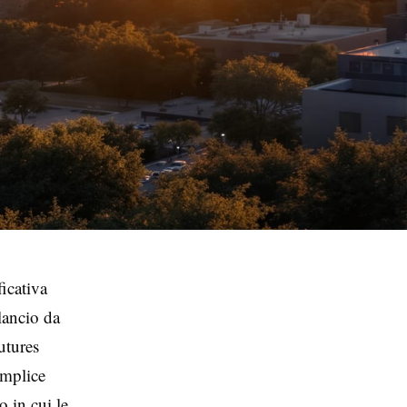
icativa
 lancio da
utures
emplice
 in cui le