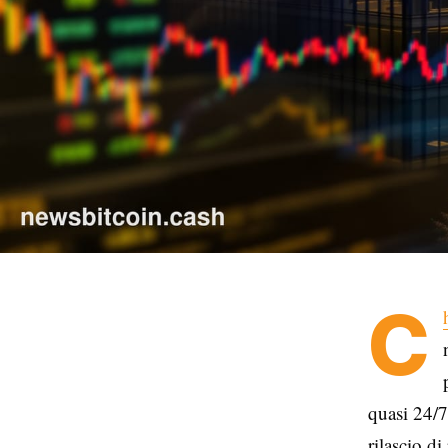
C
quasi 24/7
rilascio 