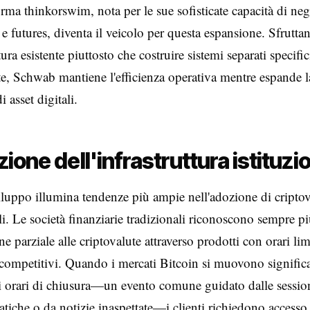
orma thinkorswim, nota per le sue sofisticate capacità di ne
 e futures, diventa il veicolo per questa espansione. Sfrutta
ttura esistente piuttosto che costruire sistemi separati specific
te, Schwab mantiene l'efficienza operativa mentre espande l
 asset digitali.
zione dell'infrastruttura istituzi
luppo illumina tendenze più ampie nell'adozione di criptov
ali. Le società finanziarie tradizionali riconoscono sempre p
ne parziale alle criptovalute attraverso prodotti con orari lim
competitivi. Quando i mercati Bitcoin si muovono signific
i orari di chiusura—un evento comune guidato dalle session
iatiche o da notizie inaspettate—i clienti richiedono accesso