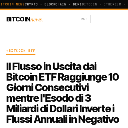
BITCOIN NEWS
CRYPTO · BLOCKCHAIN · DEFI
BITCOIN · ETHEREUM · 
news.
BITCOIN
RSS
<BITCOIN ETF
Il Flusso in Uscita dai
Bitcoin ETF Raggiunge 10
Giorni Consecutivi
mentre l'Esodo di 3
Miliardi di Dollari Inverte i
Flussi Annuali in Negativo