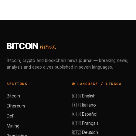
news.
BITCOIN
Bitcoin, crypto and blockchain news journal — breaking news,
analysis and deep dives published in seven languages.
SECTIONS
🌐 LANGUAGE / LINGUA
Bitcoin
🇬🇧 English
🇮🇹 Italiano
Ethereum
🇪🇸 Español
DeFi
🇫🇷 Français
Mining
🇩🇪 Deutsch