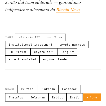
Scritto dal team editoriale — giornalismo
indipendente alimentato da
Bitcoin News
.
TAGS
<Bitcoin ETF
outflows
institutional investment
crypto markets
ETF flows>
crypto-defi
lang-it
auto-translated
engine-claude
SHARE
Twitter
LinkedIn
Facebook
WhatsApp
Telegram
Reddit
Email
↗ More