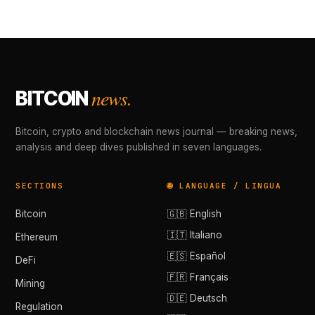
news.
BITCOIN
Bitcoin, crypto and blockchain news journal — breaking news,
analysis and deep dives published in seven languages.
SECTIONS
🌐 LANGUAGE / LINGUA
Bitcoin
🇬🇧 English
🇮🇹 Italiano
Ethereum
🇪🇸 Español
DeFi
🇫🇷 Français
Mining
🇩🇪 Deutsch
Regulation