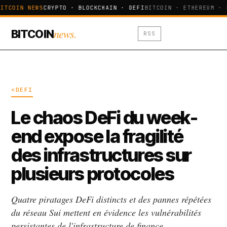
ITCOIN NEWS
CRYPTO · BLOCKCHAIN · DEFI
BITCOIN · ETHEREUM · 
news.
BITCOIN
RSS
<DEFI
Le chaos DeFi du week-
end expose la fragilité
des infrastructures sur
plusieurs protocoles
Quatre piratages DeFi distincts et des pannes répétées
du réseau Sui mettent en évidence les vulnérabilités
persistantes de l'infrastructure de finance