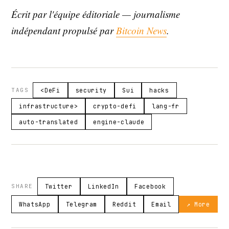
Écrit par l'équipe éditoriale — journalisme
indépendant propulsé par
Bitcoin News
.
TAGS
<DeFi
security
Sui
hacks
infrastructure>
crypto-defi
lang-fr
auto-translated
engine-claude
SHARE
Twitter
LinkedIn
Facebook
WhatsApp
Telegram
Reddit
Email
↗ More