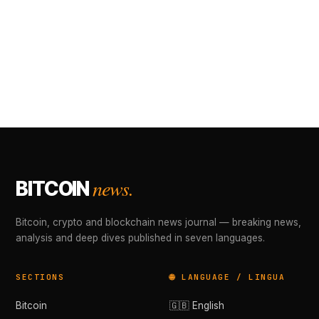
news.
BITCOIN
Bitcoin, crypto and blockchain news journal — breaking news,
analysis and deep dives published in seven languages.
SECTIONS
🌐 LANGUAGE / LINGUA
Bitcoin
🇬🇧 English