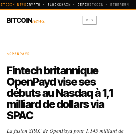
BITCOIN NEWS
CRYPTO · BLOCKCHAIN · DEFI
BITCOIN · ETHEREUM · 
news.
BITCOIN
RSS
<OPENPAYD
Fintech britannique
OpenPayd vise ses
débuts au Nasdaq à 1,1
milliard de dollars via
SPAC
La fusion SPAC de OpenPayd pour 1,145 milliard de