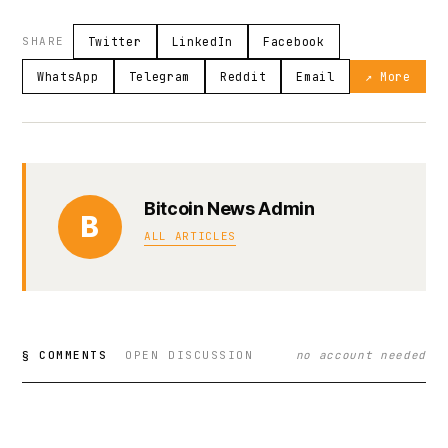
SHARE
Twitter
LinkedIn
Facebook
WhatsApp
Telegram
Reddit
Email
↗ More
Bitcoin News Admin
B
ALL ARTICLES
§ COMMENTS
OPEN DISCUSSION
no account needed