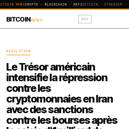
ITCOIN NEWS
CRYPTO · BLOCKCHAIN · DEFI
BITCOIN · ETHEREUM · 
news.
BITCOIN
RSS
REGULATION
Le Trésor américain
intensifie la répression
contre les
cryptomonnaies en Iran
avec des sanctions
contre les bourses après