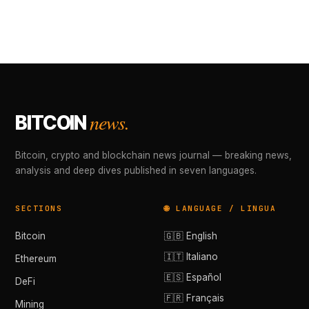
news.
BITCOIN
Bitcoin, crypto and blockchain news journal — breaking news,
analysis and deep dives published in seven languages.
SECTIONS
🌐 LANGUAGE / LINGUA
Bitcoin
🇬🇧 English
🇮🇹 Italiano
Ethereum
🇪🇸 Español
DeFi
🇫🇷 Français
Mining