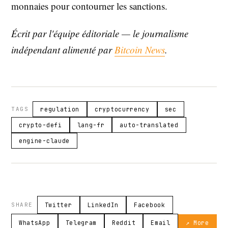
monnaies pour contourner les sanctions.
Écrit par l'équipe éditoriale — le journalisme
indépendant alimenté par
Bitcoin News
.
TAGS
regulation
cryptocurrency
sec
crypto-defi
lang-fr
auto-translated
engine-claude
SHARE
Twitter
LinkedIn
Facebook
WhatsApp
Telegram
Reddit
Email
↗ More