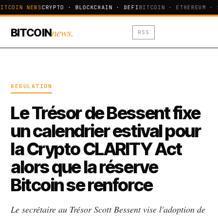
ITCOIN NEWS
CRYPTO · BLOCKCHAIN · DEFI
BITCOIN · ETHEREUM · 
news.
BITCOIN
RSS
REGULATION
Le Trésor de Bessent fixe
un calendrier estival pour
la Crypto CLARITY Act
alors que la réserve
Bitcoin se renforce
Le secrétaire au Trésor Scott Bessent vise l'adoption de