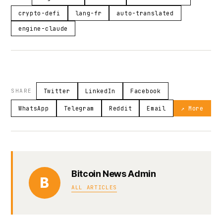
crypto-defi
lang-fr
auto-translated
engine-claude
SHARE
Twitter
LinkedIn
Facebook
WhatsApp
Telegram
Reddit
Email
↗ More
Bitcoin News Admin
B
ALL ARTICLES