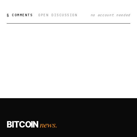
§ COMMENTS
OPEN DISCUSSION
no account needed
news.
BITCOIN