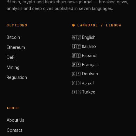
Bitcoin, crypto and blockchain news journal — breaking news,
analysis and deep dives published in seven languages.
SECTIONS
🌐 LANGUAGE / LINGUA
Bitcoin
🇬🇧 English
🇮🇹 Italiano
Ethereum
🇪🇸 Español
DeFi
🇫🇷 Français
Mining
🇩🇪 Deutsch
Regulation
🇸🇦 العربية
🇹🇷 Türkçe
ABOUT
About Us
Contact