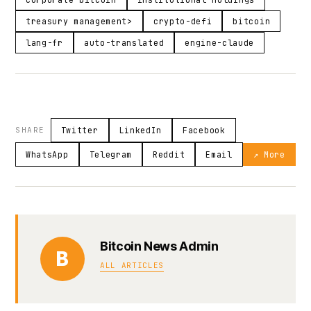
treasury management>
crypto-defi
bitcoin
lang-fr
auto-translated
engine-claude
SHARE
Twitter
LinkedIn
Facebook
WhatsApp
Telegram
Reddit
Email
↗ More
Bitcoin News Admin
B
ALL ARTICLES