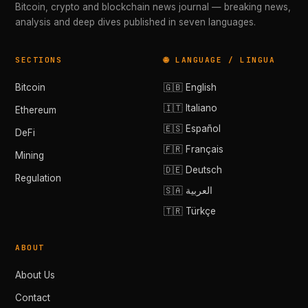
Bitcoin, crypto and blockchain news journal — breaking news,
analysis and deep dives published in seven languages.
SECTIONS
🌐 LANGUAGE / LINGUA
Bitcoin
🇬🇧 English
🇮🇹 Italiano
Ethereum
🇪🇸 Español
DeFi
🇫🇷 Français
Mining
🇩🇪 Deutsch
Regulation
🇸🇦 العربية
🇹🇷 Türkçe
ABOUT
About Us
Contact