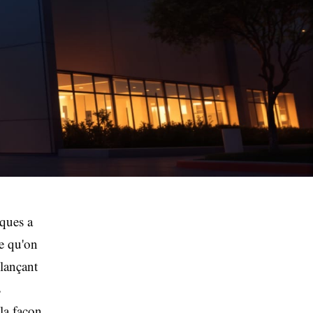
iques a
e qu'on
 lançant
s
la façon