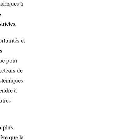
mériques à
s
trictes.
rtunités et
s
rue pour
ecteurs de
ystémiques
rendre à
utres
n plus
gère que la