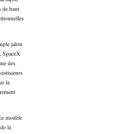
s de haut
ditionnelles
mple jalon
re, SpaceX
ème des
estisseurs
ur la
trement
e ce modèle
de la