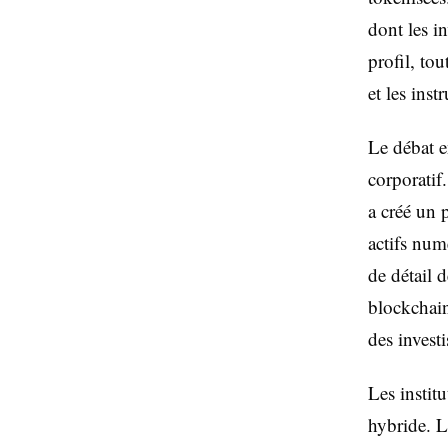
dont les i
profil, tou
et les ins
Le débat e
corporatif
a créé un 
actifs num
de détail d
blockchain
des investi
Les instit
hybride. L