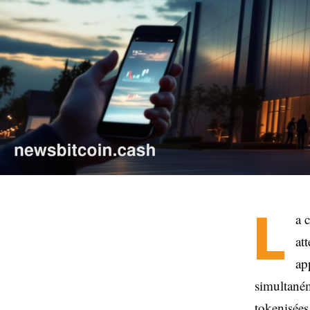
L
a 
at
ap
simultaném
tokenisées