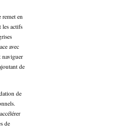
le remet en
 les actifs
rises
lace avec
t naviguer
ajoutant de
dation de
onnels.
accélérer
s de