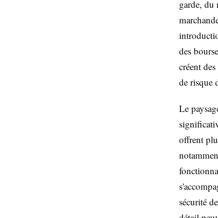
garde, du 
marchande 
introducti
des bourse
créent des
de risque d
Le paysage
significat
offrent plu
notamment 
fonctionna
s'accompag
sécurité d
détail peu