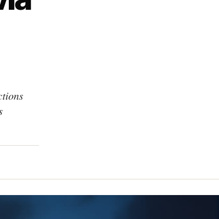
ctions
s