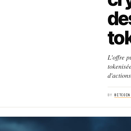
de
to
L'offre p
tokenisé
d'actions
BY
BITCOIN