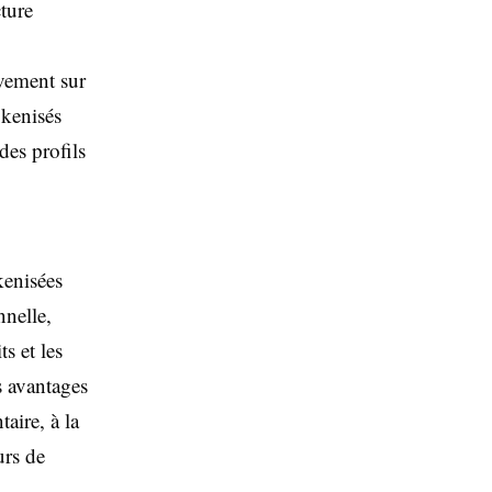
cture
ivement sur
okenisés
des profils
kenisées
nnelle,
s et les
s avantages
aire, à la
urs de