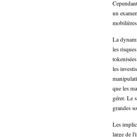
Cependant,
un examen 
mobilières
La dynamiq
les risque
tokenisées
les invest
manipulati
que les ma
gérer. Le 
grandes so
Les implic
large de l