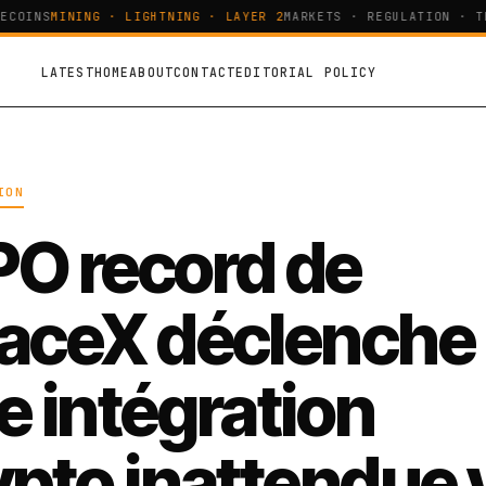
COINS
MINING · LIGHTNING · LAYER 2
MARKETS · REGULATION · TE
LATEST
HOME
ABOUT
CONTACT
EDITORIAL POLICY
ION
IPO record de
aceX déclenche
e intégration
ypto inattendue 