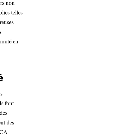
ers non
lies telles
reuses
s
limité en
é
es
ls font
 des
nt des
 FCA