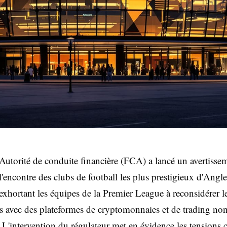
Autorité de conduite financière (FCA) a lancé un avertisse
l'encontre des clubs de football les plus prestigieux d'Angle
exhortant les équipes de la Premier League à reconsidérer l
ts avec des plateformes de cryptomonnaies et de trading no
. L'intervention du régulateur met en évidence les tensions c