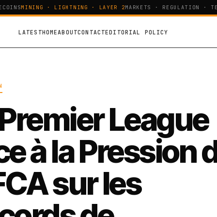
OINS
MINING · LIGHTNING · LAYER 2
MARKETS · REGULATION · TEC
LATEST
HOME
ABOUT
CONTACT
EDITORIAL POLICY
N
 Premier League
ce à la Pression 
FCA sur les
cords de