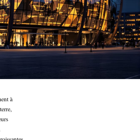
ment à
terre,
eurs
n
roissantes