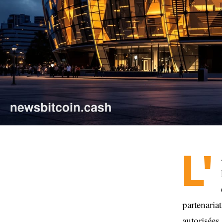
L'
partenaria
autorisées