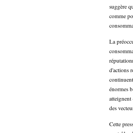
suggère qu
comme pote
consommat
La préoccu
consommate
réputation
d'actions r
continuent
énormes ba
atteignent
des vecteu
Cette pres