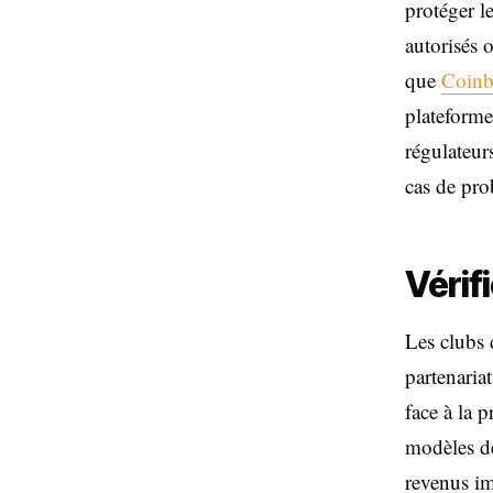
protéger l
autorisés 
que
Coinb
plateforme
régulateur
cas de pro
Vérif
Les clubs 
partenaria
face à la 
modèles d
revenus im