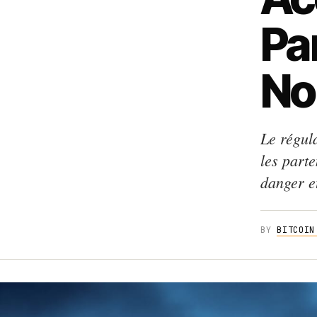
Pa
No
Le régula
les part
danger e
BY
BITCOIN