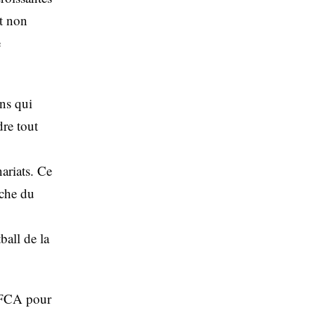
nt non
e
ans qui
dre tout
ariats. Ce
oche du
ball de la
a FCA pour