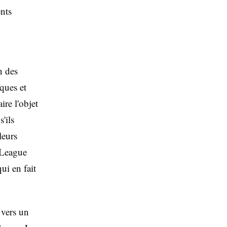
ents
x
n des
ques et
ire l'objet
'ils
leurs
 League
ui en fait
 vers un