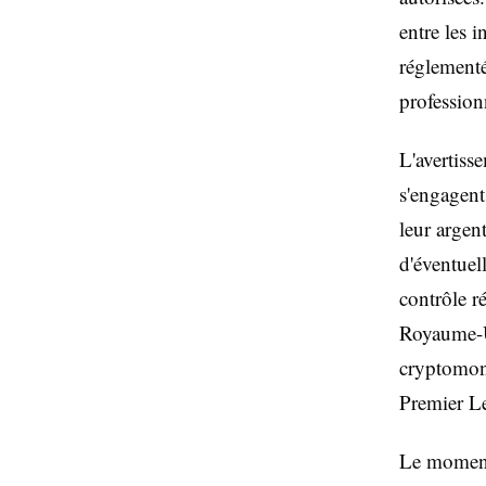
entre les i
réglementé
profession
L'avertiss
s'engagent
leur argen
d'éventuel
contrôle r
Royaume-Un
cryptomonn
Premier L
Le moment 