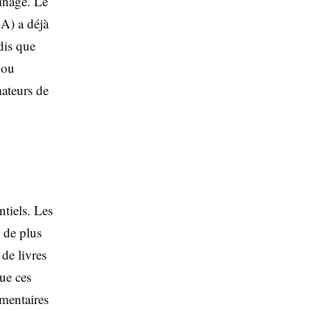
ainage. Le
CA) a déjà
dis que
 ou
mateurs de
ntiels. Les
 de plus
 de livres
ue ces
ementaires