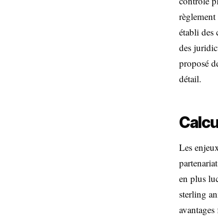
contrôle p
règlement 
établi des
des juridi
proposé de
détail.
Calc
Les enjeux
partenaria
en plus luc
sterling a
avantages 