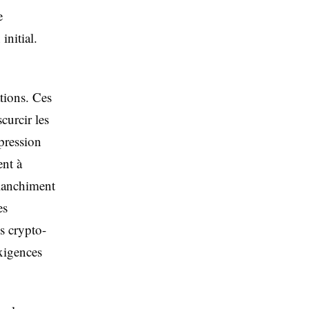
e
initial.
tions. Ces
curcir les
 pression
ent à
blanchiment
es
s crypto-
xigences