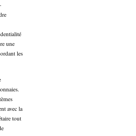
-
dre
dentialité
re une
ordant les
e
monnaies.
stèmes
ent avec la
taire tout
de