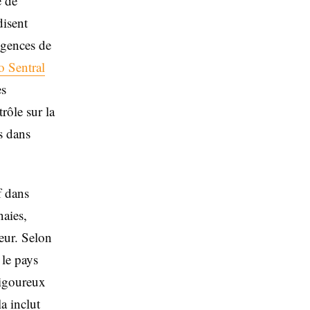
e de
disent
igences de
 Sentral
es
rôle sur la
s dans
f dans
naies,
eur. Selon
 le pays
rigoureux
la inclut