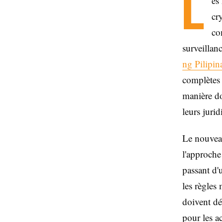
L
es
cr
co
surveillan
ng Pilipin
complètes d
manière do
leurs jurid
Le nouveau
l'approche
passant d'
les règles
doivent dé
pour les ac