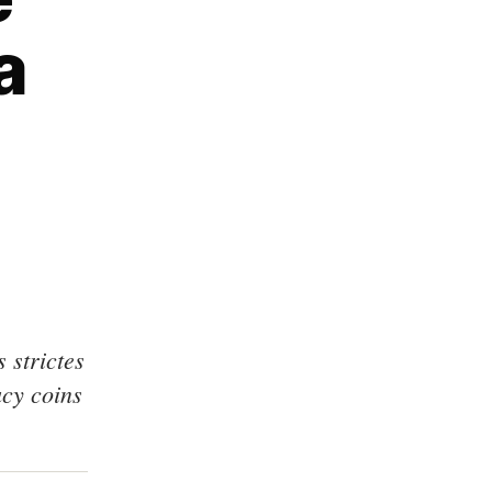
a
 strictes
acy coins