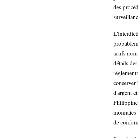
des procéd
surveillan
L'interdic
probableme
actifs num
détails des
réglementa
conserver 
d'argent e
Philippine
monnaies a
de conform