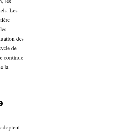
, les
els. Les
tière
les
luation des
cycle de
ce continue
e la
e
 adoptent