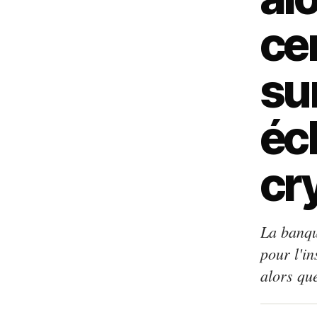
ce
su
éc
cr
La banque
pour l'in
alors que