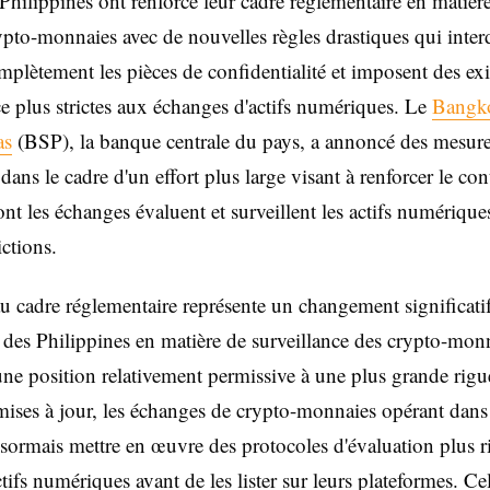
 Philippines ont renforcé leur cadre réglementaire en matièr
ypto-monnaies avec de nouvelles règles drastiques qui inter
mplètement les pièces de confidentialité et imposent des ex
ce plus strictes aux échanges d'actifs numériques. Le
Bangko
as
(BSP), la banque centrale du pays, a annoncé des mesur
ans le cadre d'un effort plus large visant à renforcer le cont
nt les échanges évaluent et surveillent les actifs numérique
ictions.
 cadre réglementaire représente un changement significati
 des Philippines en matière de surveillance des crypto-mon
une position relativement permissive à une plus grande rigu
 mises à jour, les échanges de crypto-monnaies opérant dans
sormais mettre en œuvre des protocoles d'évaluation plus 
tifs numériques avant de les lister sur leurs plateformes. Ce