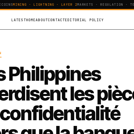
OINS
MINING · LIGHTNING · LAYER 2
MARKETS · REGULATION · TEC
LATEST
HOME
ABOUT
CONTACT
EDITORIAL POLICY
N
s Philippines
terdisent les piè
 confidentialité
ors que la banqu