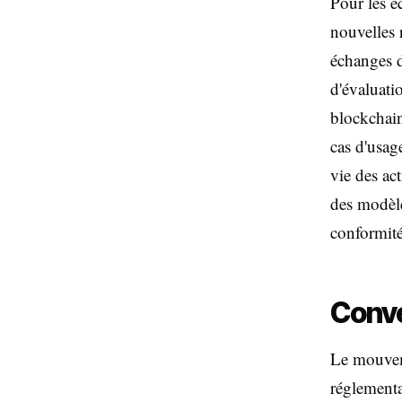
Pour les é
nouvelles 
échanges d
d'évaluati
blockchain
cas d'usag
vie des ac
des modèle
conformité 
Conve
Le mouveme
réglementa