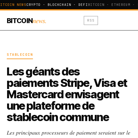
ITCOIN NEWS
CRYPTO · BLOCKCHAIN · DEFI
BITCOIN · ETHEREUM · 
news.
BITCOIN
RSS
STABLECOIN
Les géants des
paiements Stripe, Visa et
Mastercard envisagent
une plateforme de
stablecoin commune
Les principaux processeurs de paiement seraient sur le