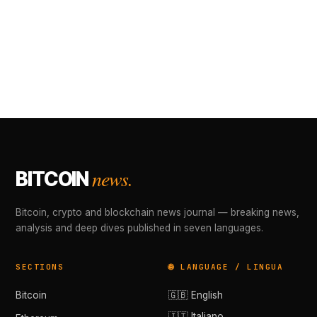
news.
BITCOIN
Bitcoin, crypto and blockchain news journal — breaking news,
analysis and deep dives published in seven languages.
SECTIONS
🌐 LANGUAGE / LINGUA
Bitcoin
🇬🇧 English
🇮🇹 Italiano