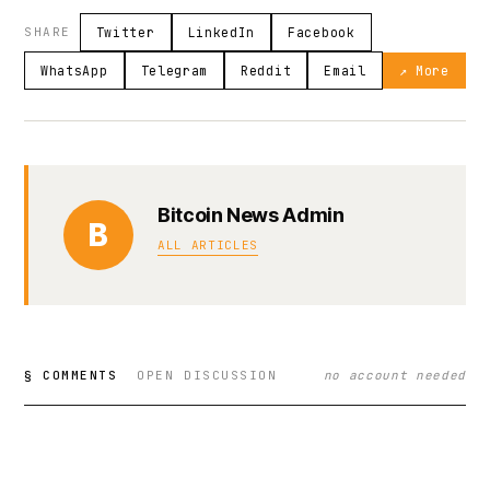
SHARE
Twitter
LinkedIn
Facebook
WhatsApp
Telegram
Reddit
Email
↗ More
Bitcoin News Admin
B
ALL ARTICLES
§ COMMENTS
OPEN DISCUSSION
no account needed