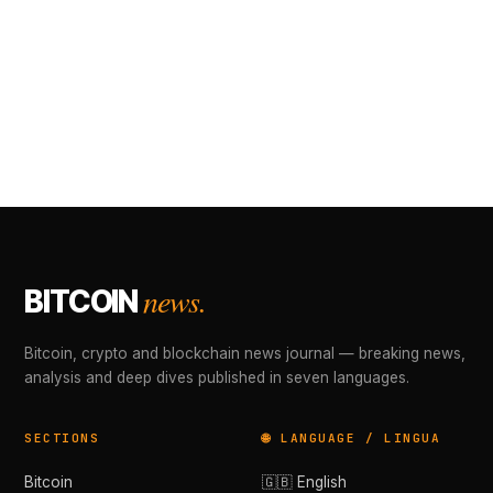
news.
BITCOIN
Bitcoin, crypto and blockchain news journal — breaking news,
analysis and deep dives published in seven languages.
SECTIONS
🌐 LANGUAGE / LINGUA
Bitcoin
🇬🇧 English