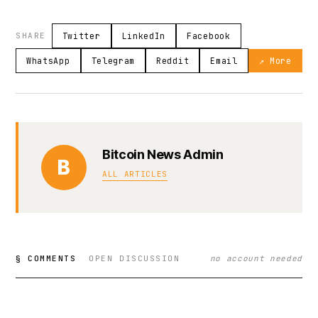
SHARE
Twitter
LinkedIn
Facebook
WhatsApp
Telegram
Reddit
Email
↗ More
Bitcoin News Admin
B
ALL ARTICLES
§ COMMENTS
OPEN DISCUSSION
no account needed