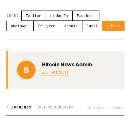
SHARE
Twitter
LinkedIn
Facebook
WhatsApp
Telegram
Reddit
Email
↗ More
Bitcoin News Admin
B
ALL ARTICLES
§ COMMENTS
OPEN DISCUSSION
no account needed