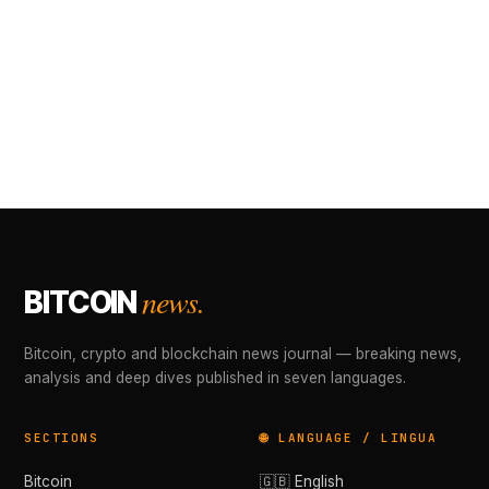
news.
BITCOIN
Bitcoin, crypto and blockchain news journal — breaking news,
analysis and deep dives published in seven languages.
SECTIONS
🌐 LANGUAGE / LINGUA
Bitcoin
🇬🇧 English