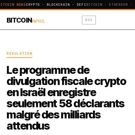
ITCOIN NEWS
CRYPTO · BLOCKCHAIN · DEFI
BITCOIN · ETHEREUM · 
news.
BITCOIN
RSS
REGULATION
Le programme de
divulgation fiscale crypto
en Israël enregistre
seulement 58 déclarants
malgré des milliards
attendus