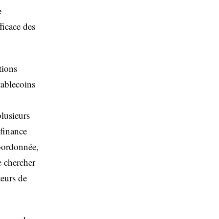
e
ficace des
tions
tablecoins
lusieurs
 finance
coordonnée,
e chercher
teurs de