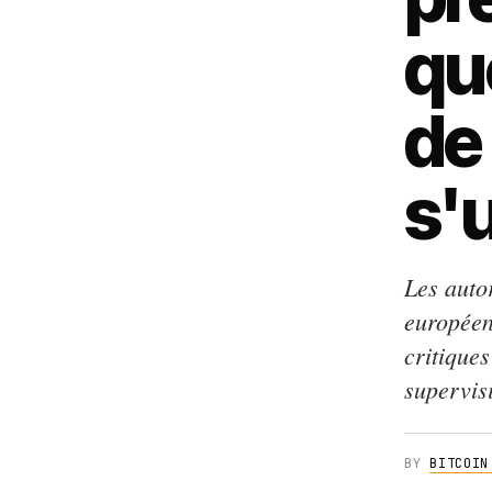
qu
de
s'
Les auto
européen
critiques
supervisi
BY
BITCOIN