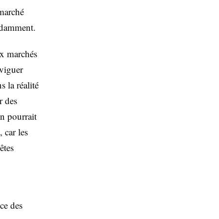
 marché
endamment.
ux marchés
viguer
 la réalité
r des
n pourrait
 car les
êtes
nce des