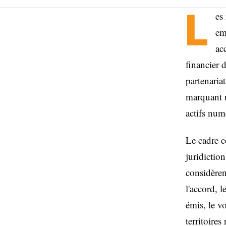
L
es
em
ac
financier 
partenaria
marquant 
actifs num
Le cadre c
juridiction
considèren
l'accord, 
émis, le v
territoire