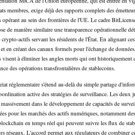
ntation MiCA de l'Union européenne, qui est entrée en vi
tats membres, exige déjà des rapports complets des émetteu
s opérant au sein des frontières de l'UE. Le cadre BitLicen
e de manière similaire une transparence opérationnelle dét
 crypto-actifs servant les résidents de l'État. En alignant ce
 et en créant des canaux formels pour l'échange de données,
s visent à éliminer les angles morts qui ont historiquement
ance des opérations transfrontalières de stablecoins.
riat réglementaire s'étend au-delà du simple partage d'info
oordination active des stratégies de surveillance. Les deux j
i massivement dans le développement de capacités de survei
ées pour les marchés des actifs numériques, notamment des
blockchain en temps réel qui peuvent suivre les flux de sta
urs réseaux. L'accord permet aux régulateurs de combiner c