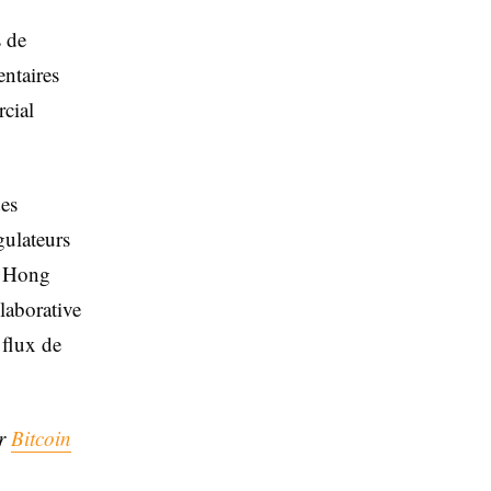
s de
entaires
rcial
es
gulateurs
t Hong
laborative
 flux de
ar
Bitcoin