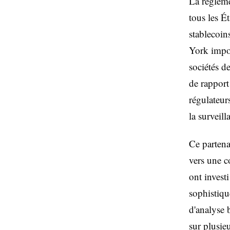
La régleme
tous les É
stablecoin
York impos
sociétés de
de rapport
régulateur
la surveill
Ce partena
vers une c
ont invest
sophistiqu
d'analyse 
sur plusie