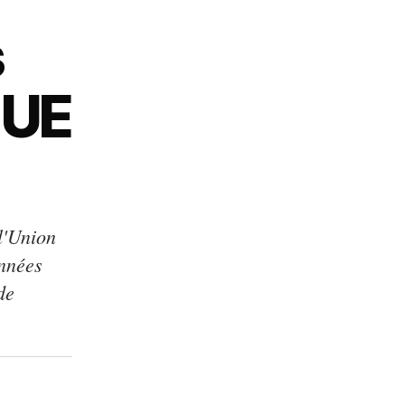
s
'UE
l'Union
nnées
de