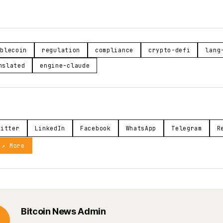
ablecoin
regulation
compliance
crypto-defi
lang
nslated
engine-claude
witter
LinkedIn
Facebook
WhatsApp
Telegram
R
↗ More
Bitcoin News Admin