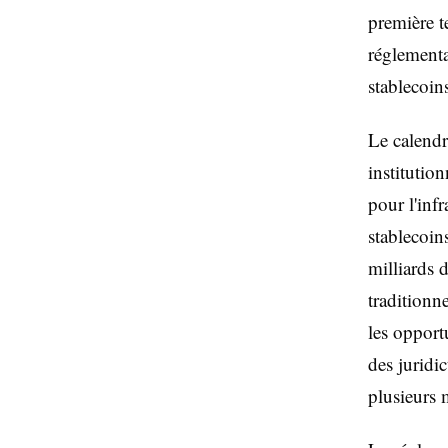
première t
réglementa
stablecoin
Le calendr
institutio
pour l'inf
stablecoi
milliards d
traditionn
les opport
des juridi
plusieurs 