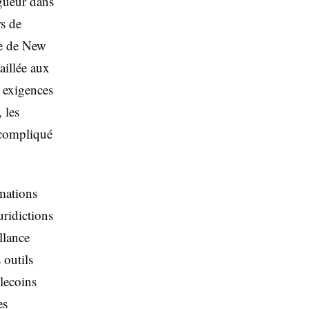
gueur dans
rs de
se de New
aillée aux
s exigences
 les
 compliqué
rmations
uridictions
llance
 outils
blecoins
es