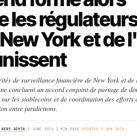
e les régulateur
 New York et de l
unissent
rités de surveillance financière de New York et de 
ne concluent un accord conjoint de partage de do
 sur les stablecoins et de coordination des efforts 
on entre juridictions.
 NEWS ADMIN
·
3 JUNE 2026
·
2 MIN READ
·
UPDATED 3 JUN 2026