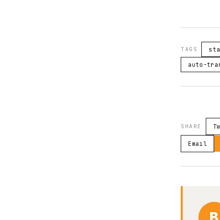
TAGS
st
auto-tra
SHARE
T
Email
B