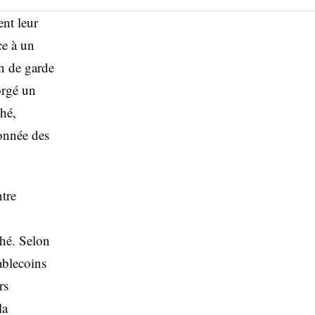
ent leur
ce à un
en de garde
orgé un
ché,
onnée des
ntre
ché. Selon
ablecoins
rs
la