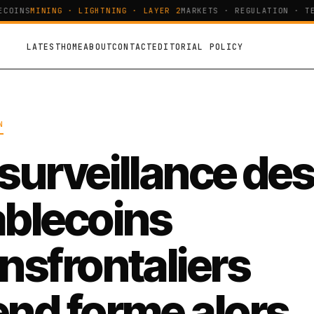
COINS
MINING · LIGHTNING · LAYER 2
MARKETS · REGULATION · TE
LATEST
HOME
ABOUT
CONTACT
EDITORIAL POLICY
N
 surveillance de
ablecoins
ansfrontaliers
end forme alors