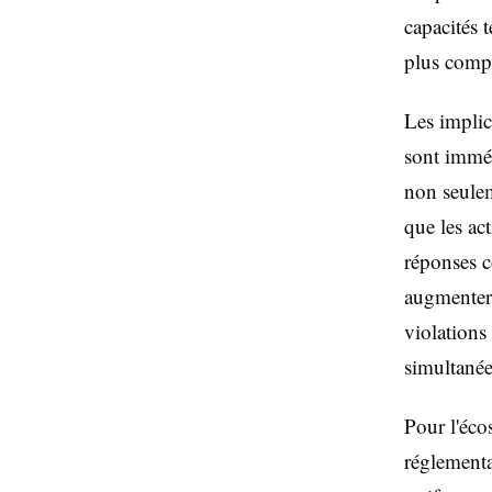
capacités 
plus compl
Les implic
sont imméd
non seulem
que les ac
réponses c
augmenter 
violations
simultanée
Pour l'éco
réglementa