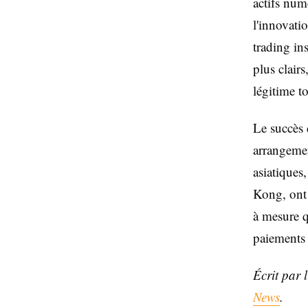
actifs numé
l'innovat
trading in
plus clair
légitime t
Le succès 
arrangemen
asiatiques
Kong, ont 
à mesure q
paiements 
Écrit par 
News
.