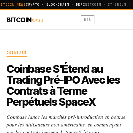
BITCOIN NEWS
CRYPTO · BLOCKCHAIN · DEFI
BITCOIN · ETHEREUM · 
news.
BITCOIN
RSS
COINBASE
Coinbase S'Étend au
Trading Pré-IPO Avec les
Contrats à Terme
Perpétuels SpaceX
Coinbase lance les marchés pré-introduction en bourse
pour les utilisateurs non-américains, en commençant
par les contrats perpétuels SpaceX liés aux