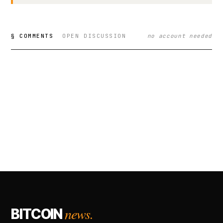
§ COMMENTS
OPEN DISCUSSION
no account needed
news.
BITCOIN