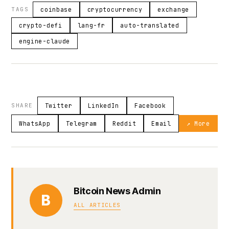
TAGS
coinbase
cryptocurrency
exchange
crypto-defi
lang-fr
auto-translated
engine-claude
SHARE
Twitter
LinkedIn
Facebook
WhatsApp
Telegram
Reddit
Email
↗ More
Bitcoin News Admin
B
ALL ARTICLES