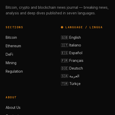
Bitcoin, crypto and blockchain news journal — breaking news,
analysis and deep dives published in seven languages.
SECTIONS
🌐 LANGUAGE / LINGUA
Bitcoin
🇬🇧 English
🇮🇹 Italiano
Ethereum
🇪🇸 Español
DeFi
🇫🇷 Français
Mining
🇩🇪 Deutsch
Regulation
🇸🇦 العربية
🇹🇷 Türkçe
ABOUT
About Us