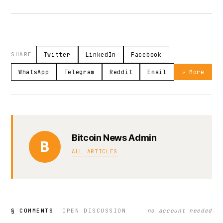
SHARE
Twitter
LinkedIn
Facebook
WhatsApp
Telegram
Reddit
Email
↗ More
Bitcoin News Admin
B
ALL ARTICLES
§ COMMENTS
OPEN DISCUSSION
no account needed