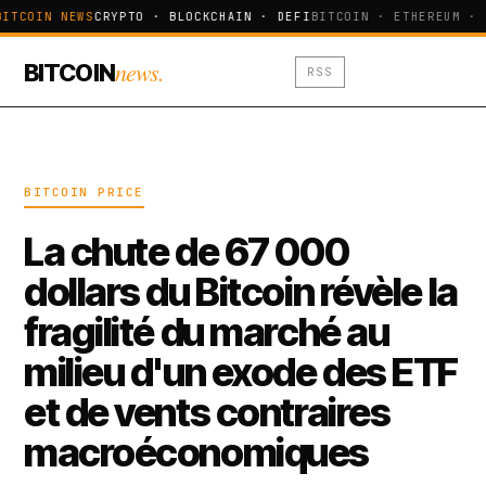
BITCOIN NEWS
CRYPTO · BLOCKCHAIN · DEFI
BITCOIN · ETHEREUM · 
news.
BITCOIN
RSS
BITCOIN PRICE
La chute de 67 000
dollars du Bitcoin révèle la
fragilité du marché au
milieu d'un exode des ETF
et de vents contraires
macroéconomiques