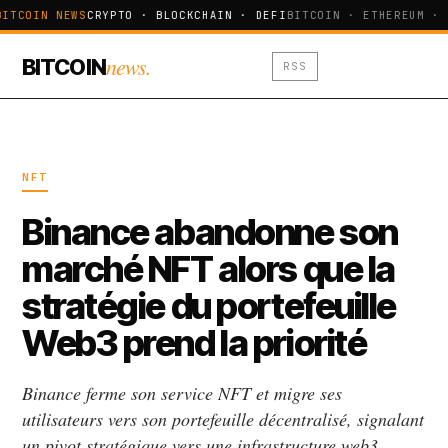
BITCOIN NEWS
CRYPTO · BLOCKCHAIN · DEFI
BITCOIN · ETHEREUM · 
news.
BITCOIN
RSS
NFT
Binance abandonne son
marché NFT alors que la
stratégie du portefeuille
Web3 prend la priorité
Binance ferme son service NFT et migre ses
utilisateurs vers son portefeuille décentralisé, signalant
un pivot stratégique vers une infrastructure web3