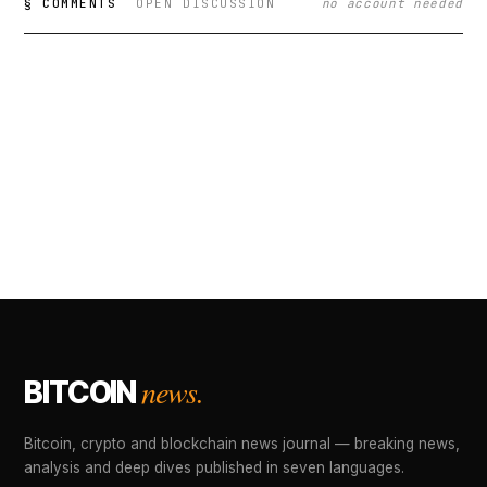
§ COMMENTS
OPEN DISCUSSION
no account needed
news.
BITCOIN
Bitcoin, crypto and blockchain news journal — breaking news,
analysis and deep dives published in seven languages.