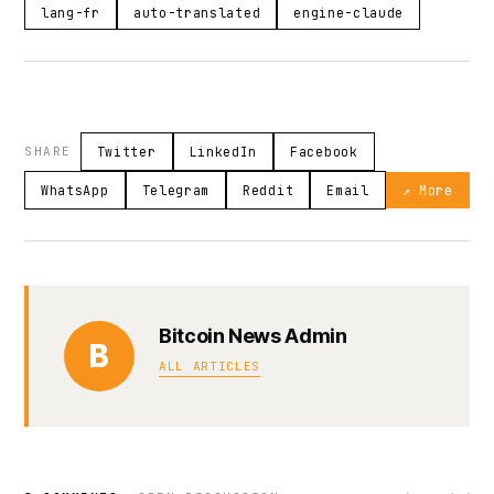
lang-fr
auto-translated
engine-claude
SHARE
Twitter
LinkedIn
Facebook
WhatsApp
Telegram
Reddit
Email
↗ More
Bitcoin News Admin
B
ALL ARTICLES