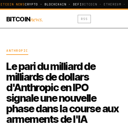
BITCOIN NEWS
CRYPTO · BLOCKCHAIN · DEFI
BITCOIN · ETHEREUM · 
news.
BITCOIN
RSS
ANTHROPIC
Le pari du milliard de
milliards de dollars
d'Anthropic en IPO
signale une nouvelle
phase dans la course aux
armements de l'IA