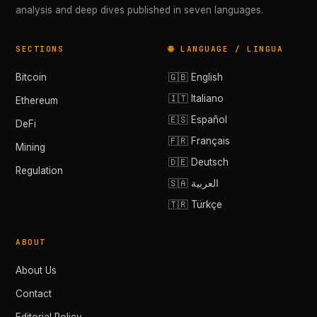
analysis and deep dives published in seven languages.
SECTIONS
🌐 LANGUAGE / LINGUA
Bitcoin
🇬🇧 English
🇮🇹 Italiano
Ethereum
🇪🇸 Español
DeFi
🇫🇷 Français
Mining
🇩🇪 Deutsch
Regulation
🇸🇦 العربية
🇹🇷 Türkçe
ABOUT
About Us
Contact