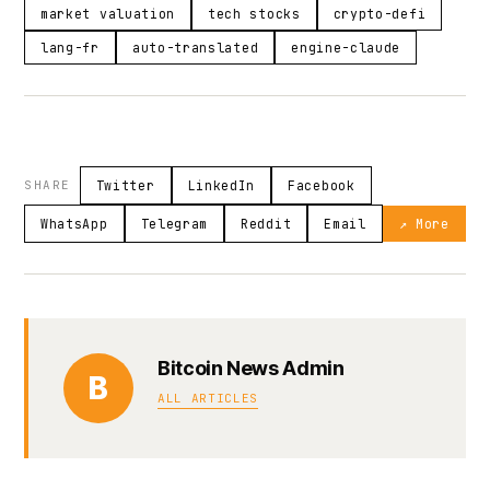
market valuation
tech stocks
crypto-defi
lang-fr
auto-translated
engine-claude
SHARE
Twitter
LinkedIn
Facebook
WhatsApp
Telegram
Reddit
Email
↗ More
Bitcoin News Admin
B
ALL ARTICLES