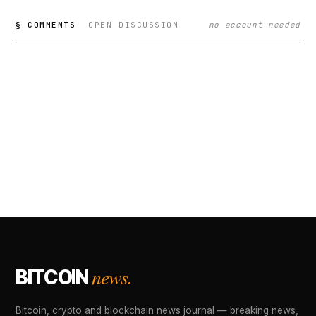
§ COMMENTS
OPEN DISCUSSION
no account needed
news.
BITCOIN
Bitcoin, crypto and blockchain news journal — breaking news,