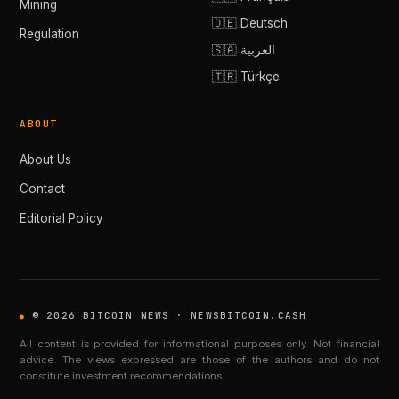
Mining
🇩🇪 Deutsch
Regulation
🇸🇦 العربية
🇹🇷 Türkçe
ABOUT
About Us
Contact
Editorial Policy
© 2026 BITCOIN NEWS · NEWSBITCOIN.CASH
All content is provided for informational purposes only. Not financial
advice. The views expressed are those of the authors and do not
constitute investment recommendations.