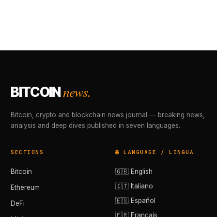
news.
BITCOIN
Bitcoin, crypto and blockchain news journal — breaking news,
analysis and deep dives published in seven languages.
SECTIONS
🌐 LANGUAGE / LINGUA
Bitcoin
🇬🇧 English
🇮🇹 Italiano
Ethereum
🇪🇸 Español
DeFi
🇫🇷 Français