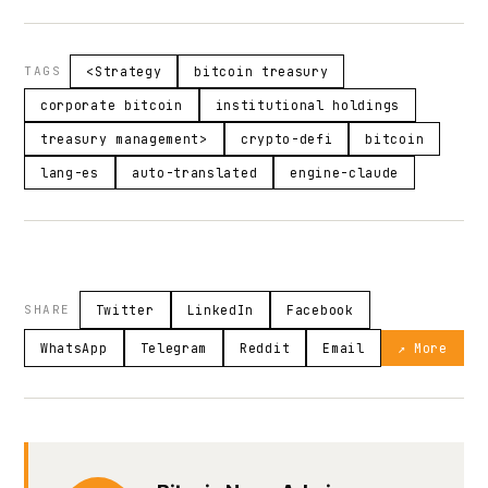
TAGS
<Strategy
bitcoin treasury
corporate bitcoin
institutional holdings
treasury management>
crypto-defi
bitcoin
lang-es
auto-translated
engine-claude
SHARE
Twitter
LinkedIn
Facebook
WhatsApp
Telegram
Reddit
Email
↗ More