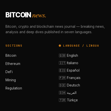
news.
BITCOIN
Bitcoin, crypto and blockchain news journal — breaking news,
analysis and deep dives published in seven languages.
SECTIONS
🌐 LANGUAGE / LINGUA
Bitcoin
🇬🇧 English
🇮🇹 Italiano
Ethereum
🇪🇸 Español
DeFi
🇫🇷 Français
Mining
🇩🇪 Deutsch
Regulation
🇸🇦 العربية
🇹🇷 Türkçe