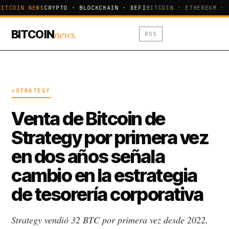
ITCOIN NEWS
CRYPTO · BLOCKCHAIN · DEFI
BITCOIN · ETHEREUM · 
news.
BITCOIN
RSS
<STRATEGY
Venta de Bitcoin de
Strategy por primera vez
en dos años señala
cambio en la estrategia
de tesorería corporativa
Strategy vendió 32 BTC por primera vez desde 2022,