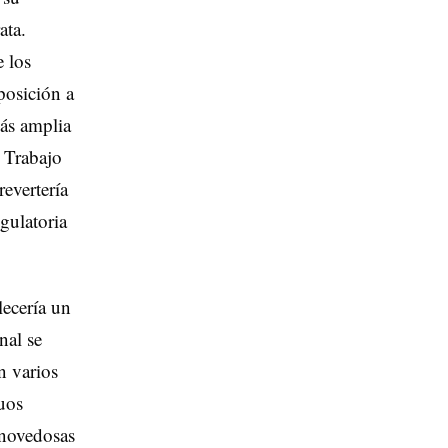
ata.
 los
posición a
más amplia
e Trabajo
evertería
egulatoria
lecería un
nal se
n varios
uos
 novedosas