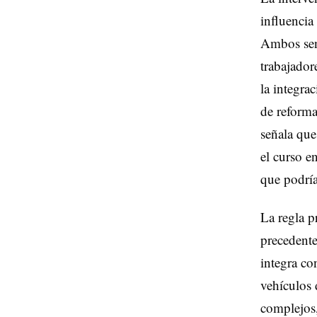
influencia
Ambos sena
trabajador
la integra
de reforma
señala que
el curso e
que podría 
La regla p
precedente
integra co
vehículos 
complejos,