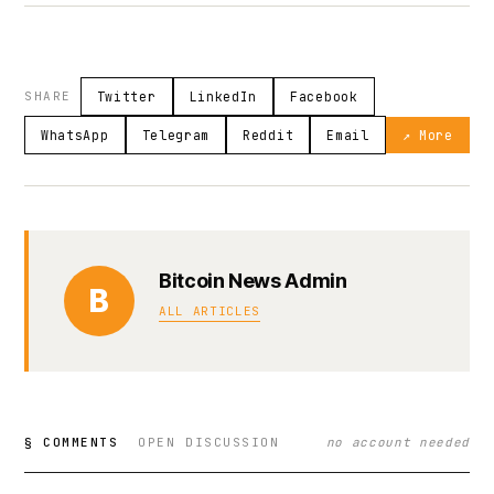
SHARE
Twitter
LinkedIn
Facebook
WhatsApp
Telegram
Reddit
Email
↗ More
Bitcoin News Admin
B
ALL ARTICLES
§ COMMENTS
OPEN DISCUSSION
no account needed