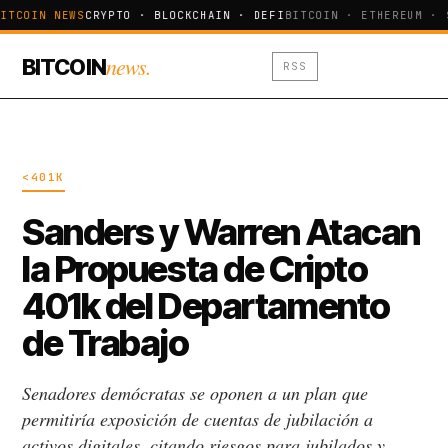
ITCOIN NEWS
CRYPTO · BLOCKCHAIN · DEFI
BITCOIN · ETHEREUM · 
news.
BITCOIN
RSS
<401K
Sanders y Warren Atacan
la Propuesta de Cripto
401k del Departamento
de Trabajo
Senadores demócratas se oponen a un plan que
permitiría exposición de cuentas de jubilación a
activos digitales, citando riesgos para jubilados y