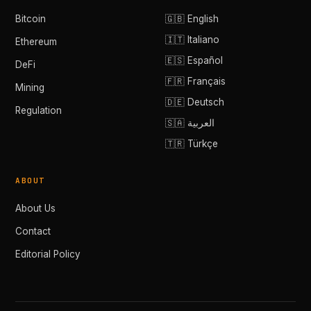
Bitcoin
🇬🇧 English
🇮🇹 Italiano
Ethereum
🇪🇸 Español
DeFi
🇫🇷 Français
Mining
🇩🇪 Deutsch
Regulation
🇸🇦 العربية
🇹🇷 Türkçe
ABOUT
About Us
Contact
Editorial Policy