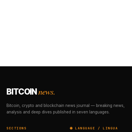
news.
BITCOIN
Bitcoin, crypto and blockchain news journal — breaking news,
analysis and deep dives published in seven languages.
SECTIONS
🌐 LANGUAGE / LINGUA