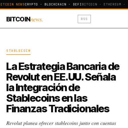
BITCOIN NEWS
CRYPTO · BLOCKCHAIN · DEFI
BITCOIN · ETHEREUM · 
news.
BITCOIN
RSS
STABLECOIN
La Estrategia Bancaria de
Revolut en EE.UU. Señala
la Integración de
Stablecoins en las
Finanzas Tradicionales
Revolut planea ofrecer stablecoins junto con cuentas