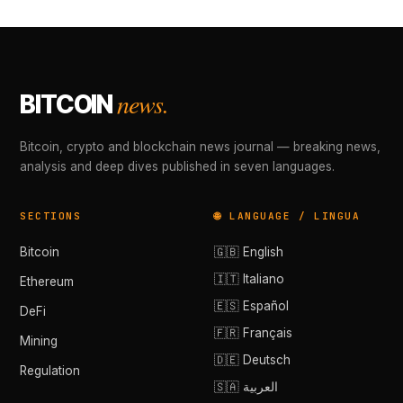
news.
BITCOIN
Bitcoin, crypto and blockchain news journal — breaking news,
analysis and deep dives published in seven languages.
SECTIONS
🌐 LANGUAGE / LINGUA
Bitcoin
🇬🇧 English
🇮🇹 Italiano
Ethereum
🇪🇸 Español
DeFi
🇫🇷 Français
Mining
🇩🇪 Deutsch
Regulation
🇸🇦 العربية