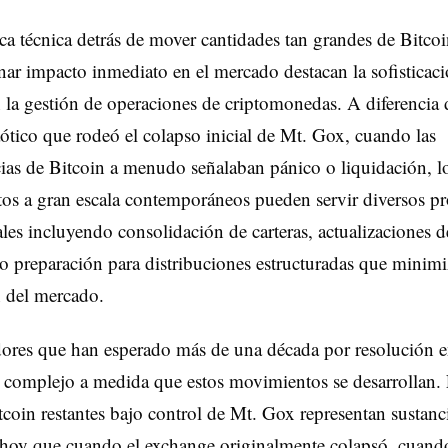
a técnica detrás de mover cantidades tan grandes de Bitcoi
ar impacto inmediato en el mercado destacan la sofisticac
 la gestión de operaciones de criptomonedas. A diferencia 
ótico que rodeó el colapso inicial de Mt. Gox, cuando las
cias de Bitcoin a menudo señalaban pánico o liquidación, l
s a gran escala contemporáneos pueden servir diversos pr
les incluyendo consolidación de carteras, actualizaciones d
o preparación para distribuciones estructuradas que minim
 del mercado.
ores que han esperado más de una década por resolución e
 complejo a medida que estos movimientos se desarrollan.
coin restantes bajo control de Mt. Gox representan sustanc
 hoy que cuando el exchange originalmente colapsó, cuand