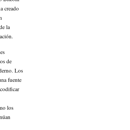
ha creado
n
de la
ación.
nes
dos de
derno. Los
una fuente
codificar
ómo los
inúan