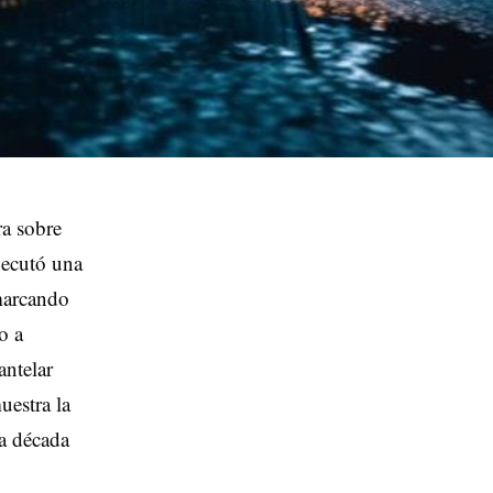
a sobre
jecutó una
marcando
o a
antelar
uestra la
na década