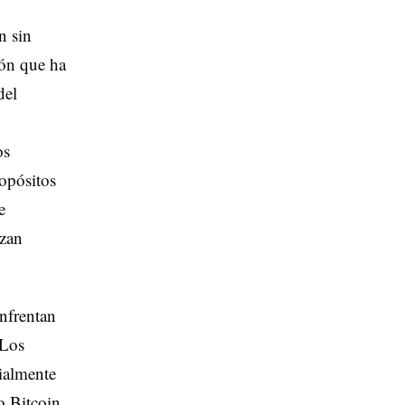
n sin
ión que ha
del
os
opósitos
e
izan
nfrentan
 Los
ialmente
o Bitcoin