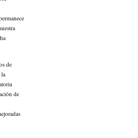
e permanece
muestra
 ha
os de
 la
atoria
ación de
l
mejoradas