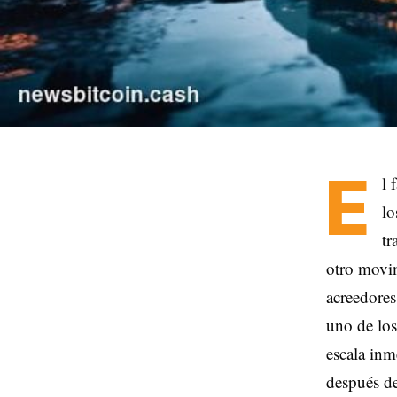
E
l 
lo
tr
otro movim
acreedores
uno de los
escala inm
después de