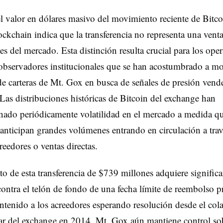
l valor en dólares masivo del movimiento reciente de Bitcoi
lockchain indica que la transferencia no representa una venta
tes del mercado. Esta distinción resulta crucial para los ope
observadores institucionales que se han acostumbrado a mo
de carteras de Mt. Gox en busca de señales de presión vend
 Las distribuciones históricas de Bitcoin del exchange han
ado periódicamente volatilidad en el mercado a medida qu
 anticipan grandes volúmenes entrando en circulación a trav
reedores o ventas directas.
 de esta transferencia de $739 millones adquiere significa
contra el telón de fondo de una fecha límite de reembolso 
tenido a los acreedores esperando resolución desde el col
ar del exchange en 2014. Mt. Gox aún mantiene control so