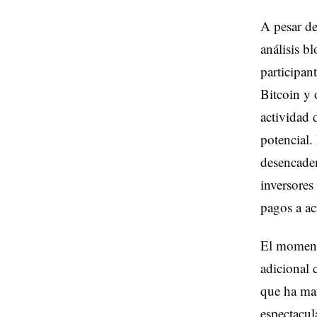
A pesar de
análisis b
participan
Bitcoin y 
actividad 
potencial.
desencaden
inversores
pagos a ac
El momento
adicional 
que ha man
espectacul