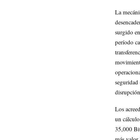
La mecánic
desencaden
surgido en
período ca
transferen
movimiento
operaciona
seguridad 
disrupción
Los acreed
un cálculo
35,000 Bit
más valor