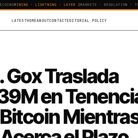
OINS
MINING · LIGHTNING · LAYER 2
MARKETS · REGULATION · TEC
LATEST
HOME
ABOUT
CONTACT
EDITORIAL POLICY
. Gox Traslada
39M en Tenenci
 Bitcoin Mientra
 Acerca el Plazo