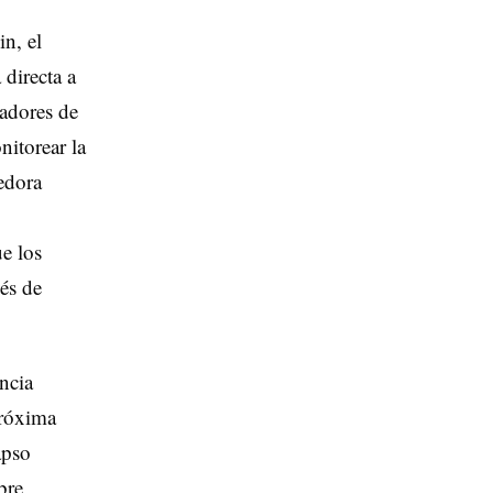
n, el
 directa a
radores de
nitorear la
edora
e los
és de
ncia
próxima
apso
bre