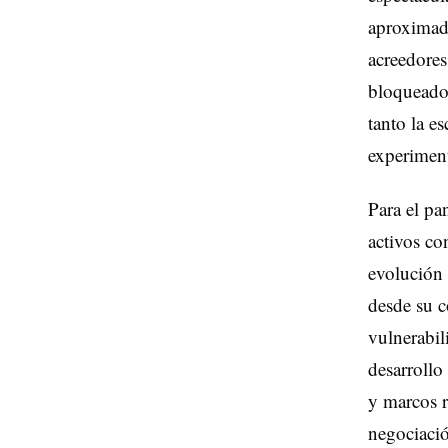
aproximada
acreedores
bloqueado 
tanto la e
experiment
Para el pa
activos co
evolución 
desde su c
vulnerabil
desarrollo
y marcos r
negociació