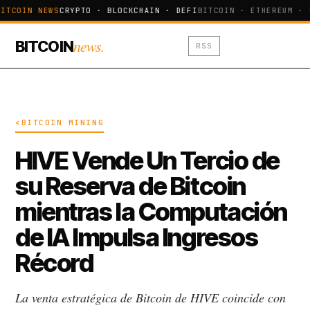
ITCOIN NEWS
CRYPTO · BLOCKCHAIN · DEFI
BITCOIN · ETHEREUM · 
news.
BITCOIN
RSS
<BITCOIN MINING
HIVE Vende Un Tercio de
su Reserva de Bitcoin
mientras la Computación
de IA Impulsa Ingresos
Récord
La venta estratégica de Bitcoin de HIVE coincide con