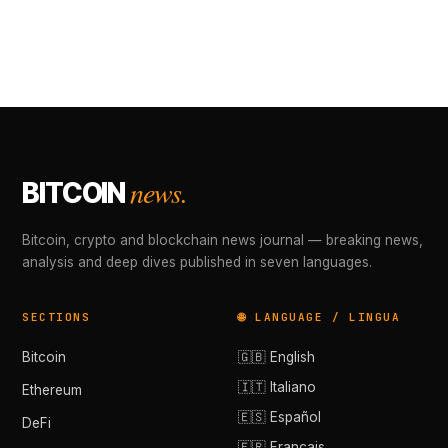
news.
BITCOIN
Bitcoin, crypto and blockchain news journal — breaking news,
analysis and deep dives published in seven languages.
SECTIONS
🌐 LANGUAGE / LINGUA
Bitcoin
🇬🇧 English
🇮🇹 Italiano
Ethereum
🇪🇸 Español
DeFi
🇫🇷 Français