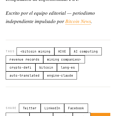
Escrito por el equipo editorial — periodismo
independiente impulsado por
Bitcoin News
.
TAGS
<bitcoin mining
HIVE
AI computing
revenue records
mining companies>
crypto-defi
bitcoin
lang-es
auto-translated
engine-claude
SHARE
Twitter
LinkedIn
Facebook