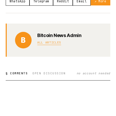
WhatsApp
Telegram
Reddit
Email
↗ More
Bitcoin News Admin
B
ALL ARTICLES
§ COMMENTS
OPEN DISCUSSION
no account needed