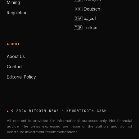
Mining
🇩🇪 Deutsch
Regulation
🇸🇦 العربية
🇹🇷 Türkçe
ABOUT
About Us
Contact
Editorial Policy
© 2026 BITCOIN NEWS · NEWSBITCOIN.CASH
All content is provided for informational purposes only. Not financial
advice. The views expressed are those of the authors and do not
constitute investment recommendations.