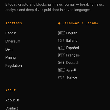
Bitcoin, crypto and blockchain news journal — breaking news,
analysis and deep dives published in seven languages.
SECTIONS
🌐 LANGUAGE / LINGUA
Bitcoin
🇬🇧 English
🇮🇹 Italiano
Ethereum
🇪🇸 Español
DeFi
🇫🇷 Français
Mining
🇩🇪 Deutsch
Regulation
🇸🇦 العربية
🇹🇷 Türkçe
ABOUT
About Us
Contact