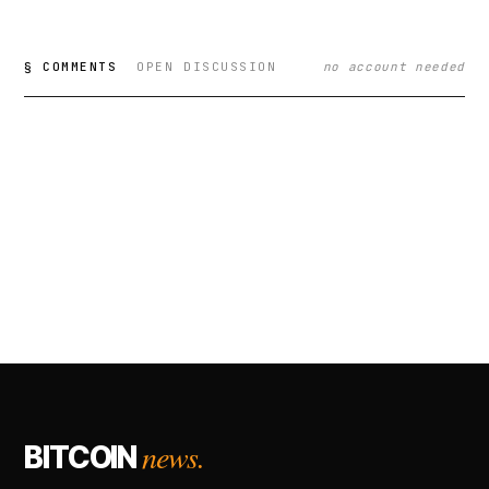
§ COMMENTS
OPEN DISCUSSION
no account needed
news.
BITCOIN