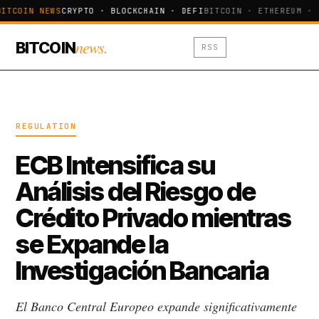
ITCOIN NEWS
CRYPTO · BLOCKCHAIN · DEFI
BITCOIN · ETHEREUM · 
news.
BITCOIN
RSS
REGULATION
ECB Intensifica su
Análisis del Riesgo de
Crédito Privado mientras
se Expande la
Investigación Bancaria
El Banco Central Europeo expande significativamente