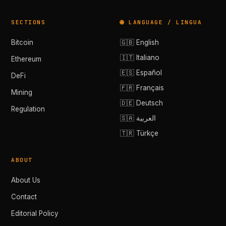
SECTIONS
🌐 LANGUAGE / LINGUA
Bitcoin
🇬🇧 English
🇮🇹 Italiano
Ethereum
🇪🇸 Español
DeFi
🇫🇷 Français
Mining
🇩🇪 Deutsch
Regulation
🇸🇦 العربية
🇹🇷 Türkçe
ABOUT
About Us
Contact
Editorial Policy