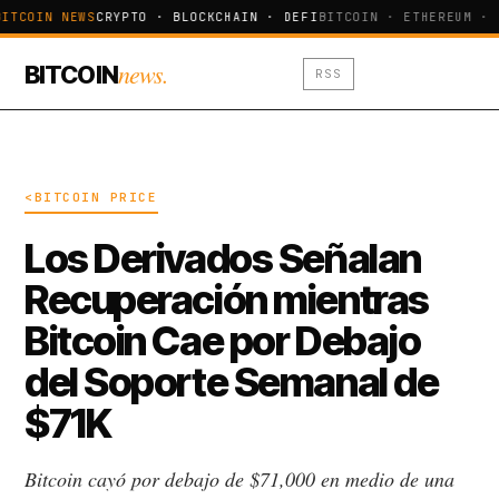
ITCOIN NEWS
CRYPTO · BLOCKCHAIN · DEFI
BITCOIN · ETHEREUM · 
news.
BITCOIN
RSS
<BITCOIN PRICE
Los Derivados Señalan
Recuperación mientras
Bitcoin Cae por Debajo
del Soporte Semanal de
$71K
Bitcoin cayó por debajo de $71,000 en medio de una