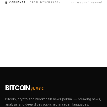
§ COMMENTS
OPEN DISCUSSION
no account needed
news.
BITCOIN
Bitcoin, crypto and blockchain news journal — breaking news,
analysis and deep dives published in seven languages.