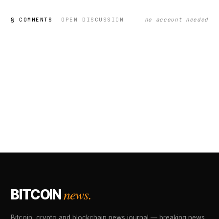
§ COMMENTS
OPEN DISCUSSION
no account needed
news.
BITCOIN
Bitcoin, crypto and blockchain news journal — breaking news,