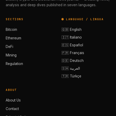
analysis and deep dives published in seven languages.
SECTIONS
🌐 LANGUAGE / LINGUA
Bitcoin
🇬🇧 English
🇮🇹 Italiano
Ethereum
🇪🇸 Español
DeFi
🇫🇷 Français
Mining
🇩🇪 Deutsch
Regulation
🇸🇦 العربية
🇹🇷 Türkçe
ABOUT
About Us
Contact