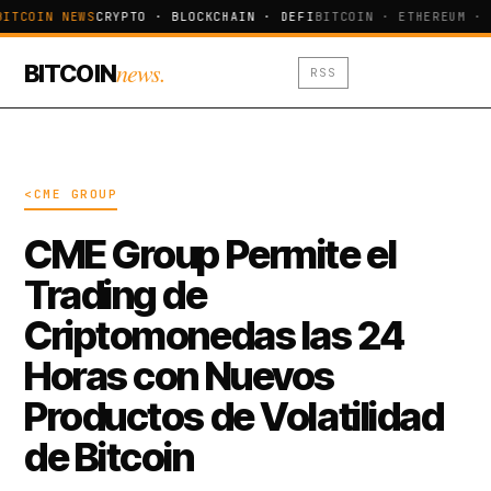
BITCOIN NEWS
CRYPTO · BLOCKCHAIN · DEFI
BITCOIN · ETHEREUM · 
news.
BITCOIN
RSS
<CME GROUP
CME Group Permite el
Trading de
Criptomonedas las 24
Horas con Nuevos
Productos de Volatilidad
de Bitcoin